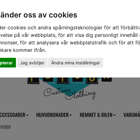
vänder oss av cookies
er cookies och andra spårningsteknologier för att förbättr
velse på vår webbplats, för att visa dig personligt innehåll
nnonser, för att analysera vår webbplatstrafik och för att fö
ökare kommer ifrån.
pterar
Jag avböjer
Ändra mina inställningar
CCESSOARER
HUVUDBONADER
HEMMET & BILEN
VARUMÄ
MYCKEN