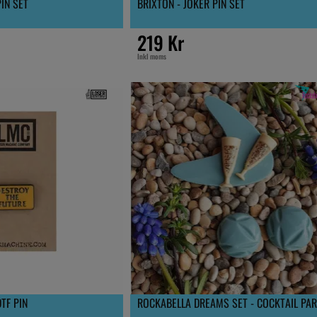
IN SET
BRIXTON - JOKER PIN SET
219 Kr
Inkl moms
TF PIN
ROCKABELLA DREAMS SET - COCKTAIL PA