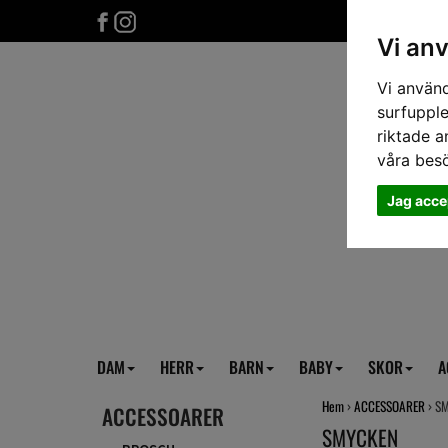
Vi an
Vi använd
surfupple
riktade a
våra bes
Jag acce
DAM
HERR
BARN
BABY
SKOR
A
Hem
›
ACCESSOARER
› S
ACCESSOARER
SMYCKEN