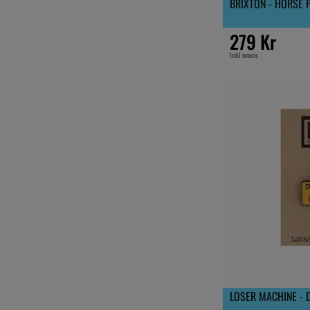
BRIXTON - HORSE P
279 Kr
Inkl moms
LOSER MACHINE - D