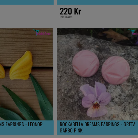
220 Kr
Inkl moms
MS EARRINGS - LEONOR
ROCKABELLA DREAMS EARRINGS - GRETA
GARBO PINK