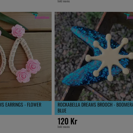
Inkl moms
MS EARRINGS - FLOWER
ROCKABELLA DREAMS BROOCH - BOOMER
BLUE
120 Kr
Inkl moms