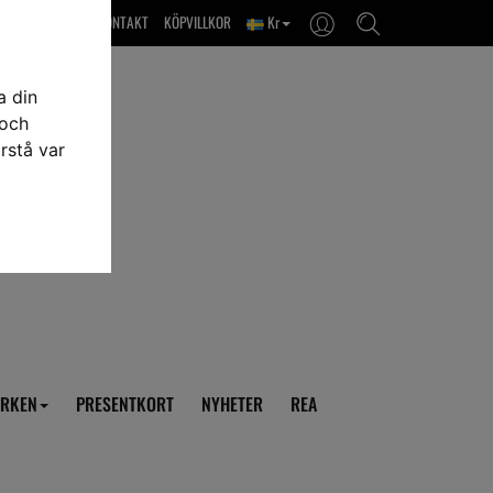
OM OSS & KONTAKT
KÖPVILLKOR
Kr
a din
 och
rstå var
RKEN
PRESENTKORT
NYHETER
REA