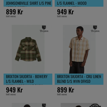
JOHNSONBVILLE SHIRT L/S PINE
L/S FLANNEL - MOOD
NEEDLE GREEN
INDIGA/SAFFRON
899 Kr
949 Kr
Inkl moms
Inkl moms
BRIXTON SKJORTA - BOWERY
BRIXTON SKJORTA - CRU LINEN
L/S FLANNEL - WILD
BLEND S/S WVN OFHSD
GREEN/ADRENALINE RUSH
949 Kr
899 Kr
Inkl moms
Inkl moms