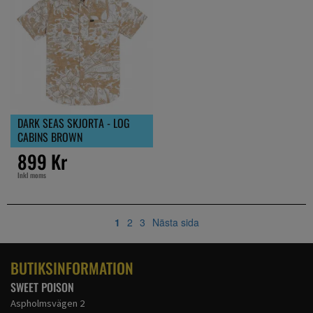
DARK SEAS SKJORTA - LOG
CABINS BROWN
899 Kr
Inkl moms
1
2
3
Nästa sida
BUTIKSINFORMATION
SWEET POISON
Aspholmsvägen 2