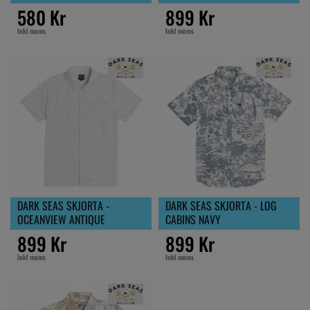
580 Kr
899 Kr
Inkl moms
Inkl moms
DARK SEAS SKJORTA -
DARK SEAS SKJORTA - LOG
OCEANVIEW ANTIQUE
CABINS NAVY
899 Kr
899 Kr
Inkl moms
Inkl moms