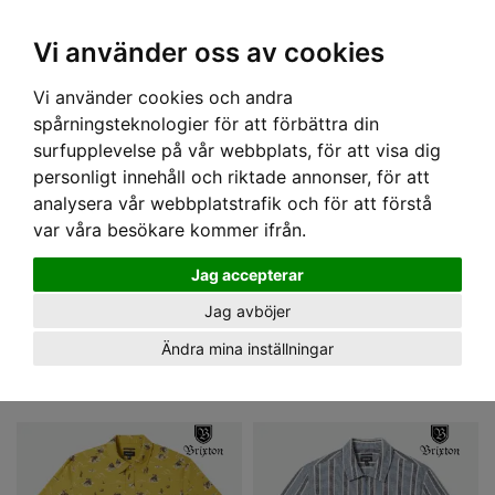
OM OSS & KONTAKT
KÖPVILLKOR
Kr
Vi använder oss av cookies
Vi använder cookies och andra
Hem
›
HERR
› SKJORTOR
spårningsteknologier för att förbättra din
SKJORTOR
surfupplevelse på vår webbplats, för att visa dig
Vi har skjortor för alla tillfällen. Vardagsskjortor och festskjortor! De finns i olika
personligt innehåll och riktade annonser, för att
modeller. Långärmat, kortärmat, slim och bowlingskjorta osv.
analysera vår webbplatstrafik och för att förstå
Läs mer!
var våra besökare kommer ifrån.
Allt från hawaii skjortor till skogsarbetare skjortor hittar du här!
VARUMÄRKE
Jag accepterar
FÄRG
Jag avböjer
ÄRM TYP
Ändra mina inställningar