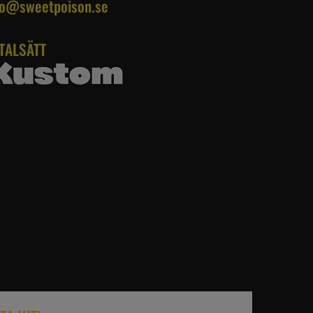
fo@sweetpoison.se
TALSÄTT