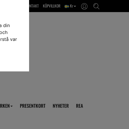
OM OSS & KONTAKT
KÖPVILLKOR
Kr
a din
 och
rstå var
RKEN
PRESENTKORT
NYHETER
REA