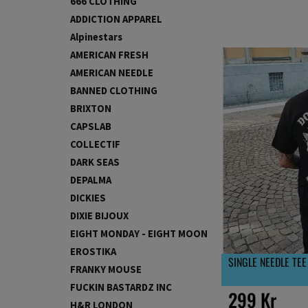
666 CLOTHING
ADDICTION APPAREL
Alpinestars
AMERICAN FRESH
AMERICAN NEEDLE
BANNED CLOTHING
BRIXTON
CAPSLAB
COLLECTIF
DARK SEAS
DEPALMA
DICKIES
DIXIE BIJOUX
EIGHT MONDAY - EIGHT MOON
EROSTIKA
SINGLE NEEDLE TEE
FRANKY MOUSE
FUCKIN BASTARDZ INC
299 Kr
H&R LONDON