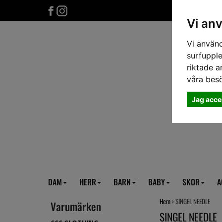
Vi an
Vi använd
surfupple
riktade a
våra bes
Jag acce
DAM
HERR
BARN
BABY
SKOR
A
Hem
› SINGEL NEEDLE
Varumärken
SINGEL NEEDLE