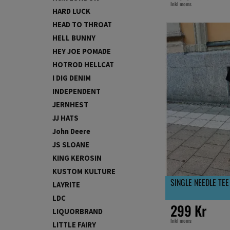
Inkl moms
HARD LUCK
HEAD TO THROAT
HELL BUNNY
HEY JOE POMADE
HOTROD HELLCAT
I DIG DENIM
INDEPENDENT
JERNHEST
JJ HATS
John Deere
JS SLOANE
KING KEROSIN
KUSTOM KULTURE
SINGLE NEEDLE TE
LAYRITE
LDC
299 Kr
LIQUORBRAND
Inkl moms
LITTLE FAIRY