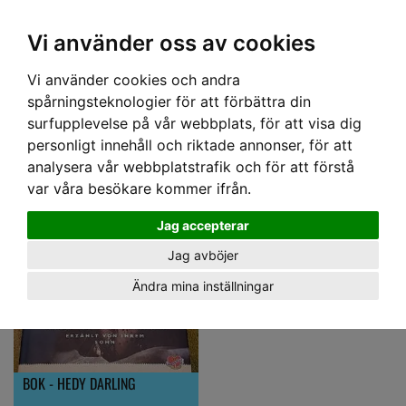
OM OSS & KONTAKT
KÖPVILLKOR
Kr
Vi använder oss av cookies
Vi använder cookies och andra
Hem
›
BILEN & HEMMET
› BÖCKER & TIDNINGAR
spårningsteknologier för att förbättra din
BÖCKER & TIDNINGAR
surfupplevelse på vår webbplats, för att visa dig
personligt innehåll och riktade annonser, för att
analysera vår webbplatstrafik och för att förstå
var våra besökare kommer ifrån.
Jag accepterar
Jag avböjer
Ändra mina inställningar
BOK - HEDY DARLING