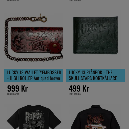
LUCKY 13 WALLET 7"EMBOSSED
LUCKY 13 PLÅNBOK - THE
- HIGH ROLLER Antiqued brown
SKULL STARS KORTKÅLLARE
SVART
999 Kr
499 Kr
Inkl moms
Inkl moms