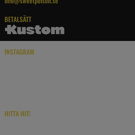
info@sweetpoison.se
BETALSÄTT
INSTAGRAM
HITTA HIT!