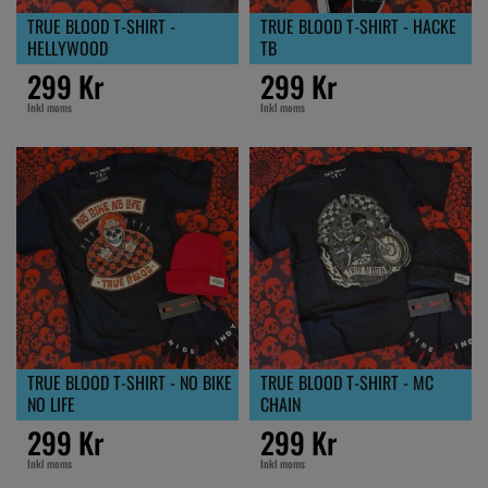
TRUE BLOOD T-SHIRT -
TRUE BLOOD T-SHIRT - HACKE
HELLYWOOD
TB
299 Kr
299 Kr
Inkl moms
Inkl moms
TRUE BLOOD T-SHIRT - NO BIKE
TRUE BLOOD T-SHIRT - MC
NO LIFE
CHAIN
299 Kr
299 Kr
Inkl moms
Inkl moms