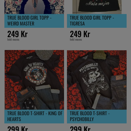
TRUE BLOOD GIRL TOPP -
TRUE BLOOD GIRL TOPP -
WEIRD MASTER
TIGRESA
249 Kr
249 Kr
Inkl moms
Inkl moms
TRUE BLOOD T-SHIRT - KING OF
TRUE BLOOD T-SHIRT -
HEARTS
PSYCHOBILLY
299 Kr
299 Kr