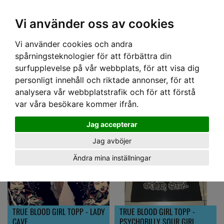
OM OSS & KONTAKT
KÖPVILLKOR
Kr
Vi använder oss av cookies
Vi använder cookies och andra
Hem
› TRUE BLOOD CO
spårningsteknologier för att förbättra din
TRUE BLOOD CO
surfupplevelse på vår webbplats, för att visa dig
personligt innehåll och riktade annonser, för att
analysera vår webbplatstrafik och för att förstå
var våra besökare kommer ifrån.
Jag accepterar
Jag avböjer
Ändra mina inställningar
TRUE BLOOD GIRL TOPP - LADY
TRUE BLOOD GIRL TOPP -
CAVE
PSYCHOBILLY SOUR GIRL