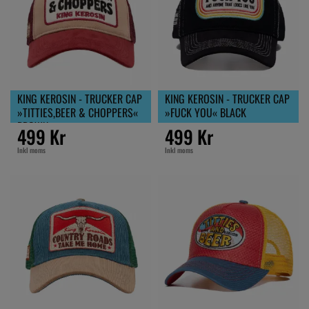
KING KEROSIN - TRUCKER CAP
KING KEROSIN - TRUCKER CAP
»TITTIES,BEER & CHOPPERS«
»FUCK YOU« BLACK
BROWN
499 Kr
499 Kr
Inkl moms
Inkl moms