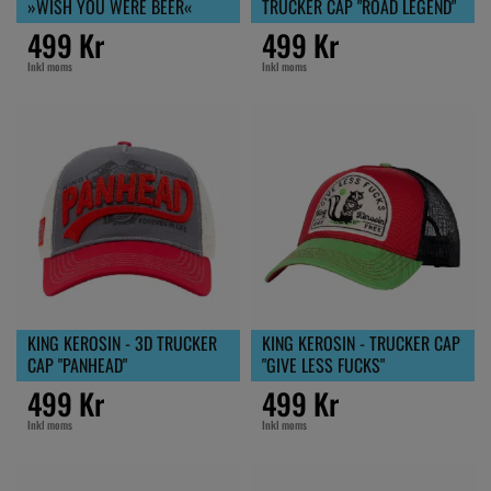
»WISH YOU WERE BEER«
TRUCKER CAP "ROAD LEGEND"
499 Kr
499 Kr
Inkl moms
Inkl moms
KING KEROSIN - 3D TRUCKER
KING KEROSIN - TRUCKER CAP
CAP "PANHEAD"
"GIVE LESS FUCKS"
499 Kr
499 Kr
Inkl moms
Inkl moms