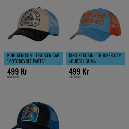
KING KEROSIN - TRUCKER CAP
KING KEROSIN - TRUCKER CAP
"MOTORCYCLE PARTS"
»BUBBEL GUM«
499 Kr
499 Kr
Inkl moms
Inkl moms