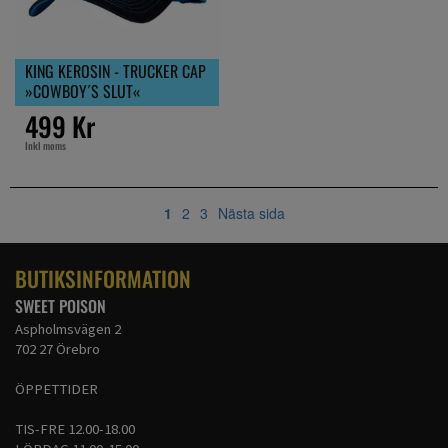
KING KEROSIN - TRUCKER CAP
»COWBOY´S SLUT«
499 Kr
Inkl moms
1
2
3
Nästa sida
BUTIKSINFORMATION
SWEET POISON
Aspholmsvägen 2
702 27 Örebro
ÖPPETTIDER
TIS-FRE 12.00-18.00