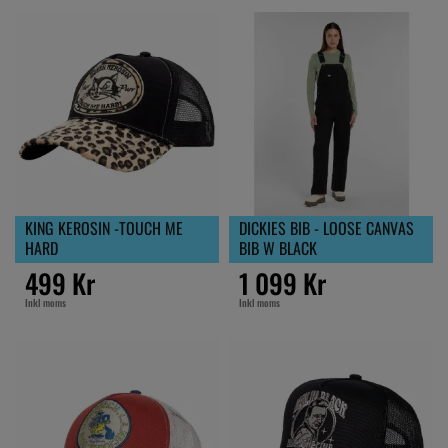
KING KEROSIN -TOUCH ME
DICKIES BIB - LOOSE CANVAS
HARD
BIB W BLACK
499 Kr
1 099 Kr
Inkl moms
Inkl moms