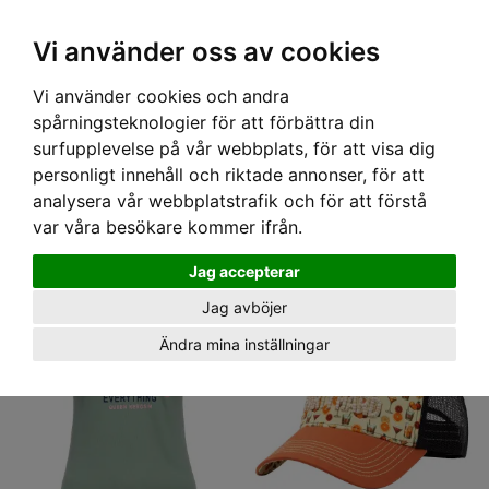
OM OSS & KONTAKT
KÖPVILLKOR
Kr
Vi använder oss av cookies
Vi använder cookies och andra
Hem
› KING KEROSIN
spårningsteknologier för att förbättra din
KING KEROSIN
surfupplevelse på vår webbplats, för att visa dig
King kerosin's roots go back to the hot rod and rockabilly scene, with robust and
personligt innehåll och riktade annonser, för att
imaginative rock'n'roll styles. Today, King Kerosin offers not only high-tech
analysera vår webbplatstrafik och för att förstå
fashion for bikers but also authentic streetwear for everyone who is looking for
Läs mer!
var våra besökare kommer ifrån.
something special.
Jag accepterar
Jag avböjer
Ändra mina inställningar