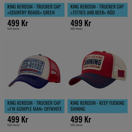
KING KEROSIN - TRUCKER CAP
KING KEROSIN - TRUCKER CAP
»COUNTRY ROADS« GREEN
»TITTIES AND BEER« RÖD
499 Kr
499 Kr
Inkl moms
Inkl moms
KING KEROSIN - TRUCKER CAP
KING KEROSIN - KEEP FUCKING
»I´M ASIMPLE MAN« OFFWHITE
SHINING
& RED
499 Kr
499 Kr
Inkl moms
Inkl moms