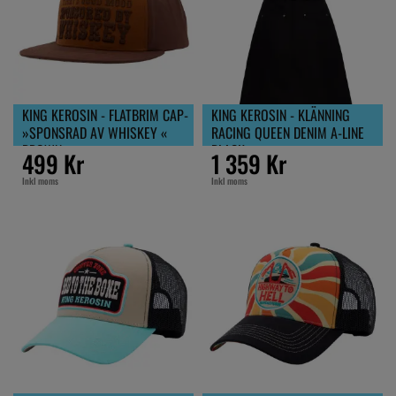
KING KEROSIN - FLATBRIM CAP-
KING KEROSIN - KLÄNNING
»SPONSRAD AV WHISKEY «
RACING QUEEN DENIM A-LINE
BROWN
BLACK
499 Kr
1 359 Kr
Inkl moms
Inkl moms