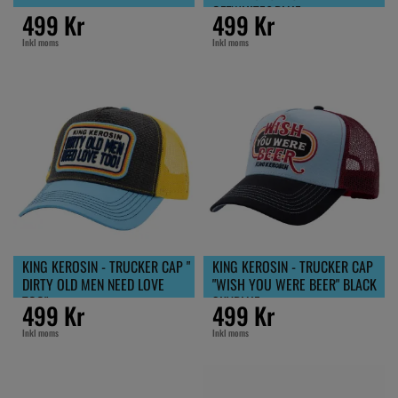
OFFWHITE&BLUE
499 Kr
499 Kr
Inkl moms
Inkl moms
KING KEROSIN - TRUCKER CAP "
KING KEROSIN - TRUCKER CAP
DIRTY OLD MEN NEED LOVE
"WISH YOU WERE BEER" BLACK
TOO"
SKYBLUE
499 Kr
499 Kr
Inkl moms
Inkl moms