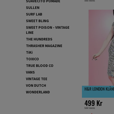
Inkl moms
SUAVECITO POMADE
SULLEN
SURF LAB
SWEET BLING
SWEET POISON - VINTAGE
LINE
THE HUNDREDS
THRASHER MAGAZINE
TiKi
TOXICO
TRUE BLOOD CO
VANS
VINTAGE TEE
VON DUTCH
H&R LONDON KLÄNN
WONDERLAND
499 Kr
Inkl moms