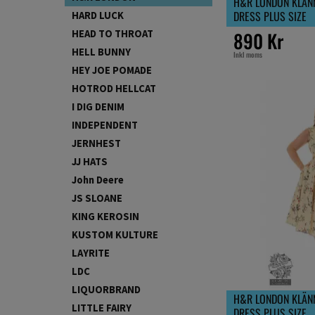
H&R LONDON KLÄNN
DRESS PLUS SIZE
HARD LUCK
890 Kr
HEAD TO THROAT
HELL BUNNY
Inkl moms
HEY JOE POMADE
HOTROD HELLCAT
I DIG DENIM
INDEPENDENT
JERNHEST
JJ HATS
John Deere
JS SLOANE
KING KEROSIN
KUSTOM KULTURE
LAYRITE
LDC
LIQUORBRAND
H&R LONDON KLÄNN
LITTLE FAIRY
DRESS PLUS SIZE