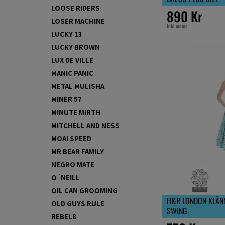
LOOSE RIDERS
890 Kr
LOSER MACHINE
Inkl moms
LUCKY 13
LUCKY BROWN
LUX DE VILLE
MANIC PANIC
METAL MULISHA
MINER 57
MINUTE MIRTH
MITCHELL AND NESS
MOAI SPEED
MR BEAR FAMILY
NEGRO MATE
O´NEILL
OIL CAN GROOMING
H&R LONDON KLÄNN
OLD GUYS RULE
SWING
REBEL8