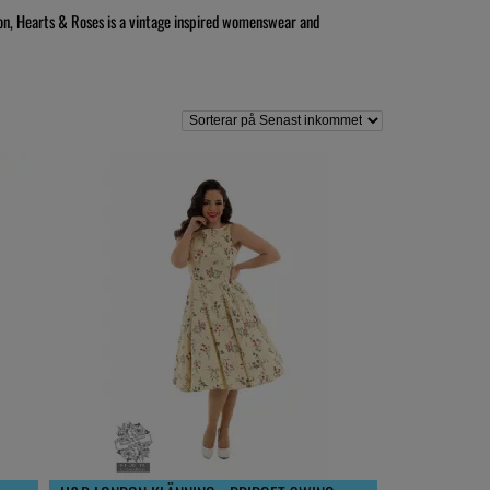
on, Hearts & Roses is a vintage inspired womenswear and
 them to focus on the timeless styles from the 1950’s era. Their
 day women.