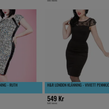
Inkl moms
ING - RUTH
H&R LONDON KLÄNNING - VIVIETT PENNKJ
549 Kr
Inkl moms