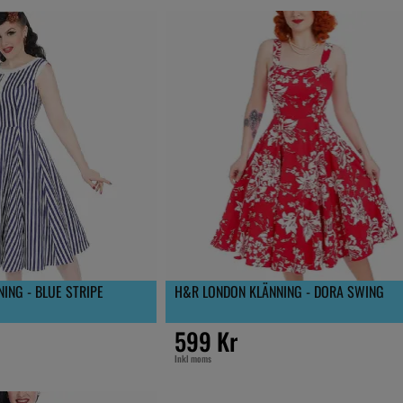
ING - BLUE STRIPE
H&R LONDON KLÄNNING - DORA SWING
599 Kr
Inkl moms