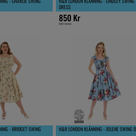
ING - CHARLIE SWING
H&R LONDON KLÄNNING - LINDSEY SWING
DRESS
850 Kr
Inkl moms
ING - BRIDGET SWING
H&R LONDON KLÄNNING - JOLENE SWING 