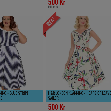
500 Kr
Inkl moms
ING - BLUE STRIPE
H&R LONDON KLÄNNING - HEAPS OF LEAV
ZE
SAILOR
500 Kr