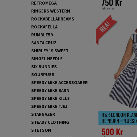
750 Kr
RETROMEGA
Inkl moms
RINGERS WESTERN
ROCKABELLADREAMS
ROCKAFELLA
RUMBLE59
SANTA CRUZ
SHIRLEY´S SWEET
SINGEL NEEDLE
SIX BUNNIES
SOURPUSS
SPEEDY MIKE ACCESSOARER
SPEEDY MIKE BARN
SPEEDY MIKE KILLE
SPEEDY MIKE TJEJ
H&R LONDON KLÄNN
STARGAZER
HEPBURN +PLUSSI
STEADY CLOTHING
500 Kr
STETSON