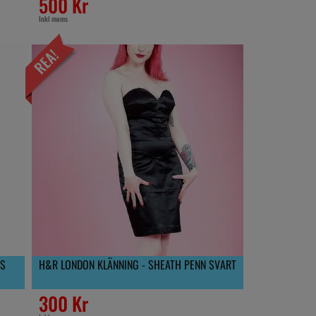
500 Kr
Inkl moms
ES
H&R LONDON KLÄNNING - SHEATH PENN SVART
300 Kr