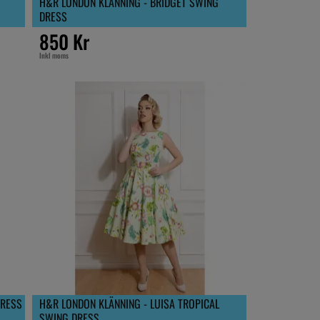
H&R LONDON KLÄNNING - BRIDGET SWING
DRESS
850 Kr
Inkl moms
DRESS
H&R LONDON KLÄNNING - LUISA TROPICAL
SWING DRESS