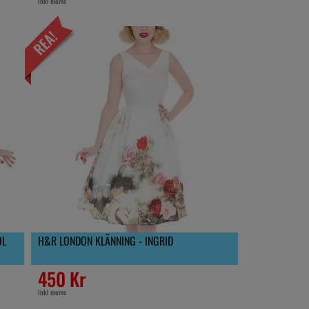
Inkl moms
OL
H&R LONDON KLÄNNING - INGRID
450 Kr
Inkl moms