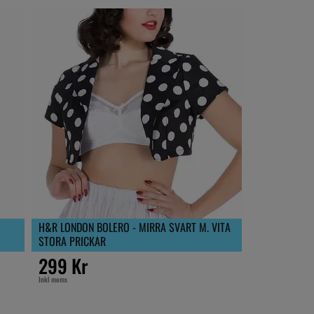
H&R LONDON BOLERO - MIRRA SVART M. VITA
STORA PRICKAR
299 Kr
Inkl moms