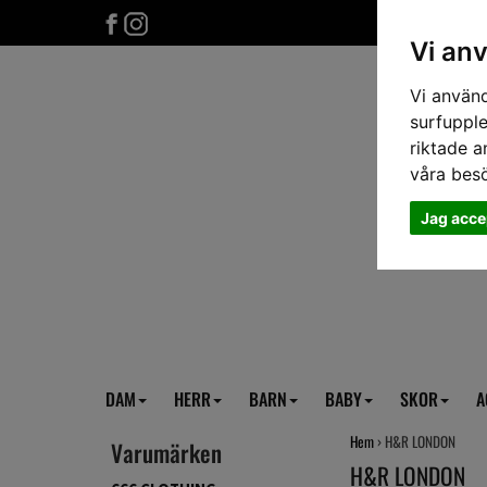
Vi an
Vi använd
surfupple
riktade a
våra bes
Jag acce
DAM
HERR
BARN
BABY
SKOR
A
Hem
› H&R LONDON
Varumärken
H&R LONDON