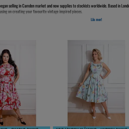
egan selling in Camden market and now supplies to stockists worldwide. Based in Lond
sing on creating your favourite vintage inspired pieces.
Läs mer!
s have always been inspired by icons such as Audrey Hepburn and Marilyn Monroe leading
 playful prints help us to create functional, playful pieces which work for the modern