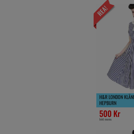
H&R LONDON KLÄNN
HEPBURN
500 Kr
Inkl moms