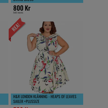
800 Kr
Inkl moms
H&R LONDON KLÄNNING - HEAPS OF LEAVES
SAILER +PLUSSIZE