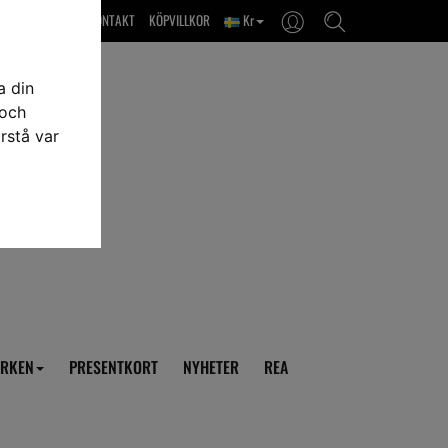
OM OSS & KONTAKT
KÖPVILLKOR
Kr
a din
 och
rstå var
RKEN
PRESENTKORT
NYHETER
REA