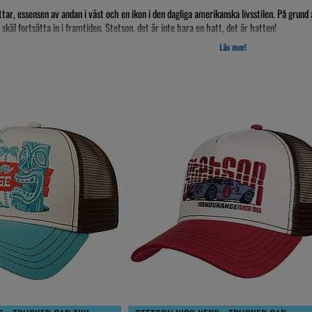
tar, essensen av andan i väst och en ikon i den dagliga amerikanska livsstilen. På grund 
käl fortsätta in i framtiden. Stetson, det är inte bara en hatt, det är hatten!
Läs mer!
attar tar sin början 1865. John B. Stetson var hattmakaren som skulle komma att bli g
ynonymt med kvalitet, hållbarhet, innovation och skönhet.
ina hattar i hattfabriken i Garland, Texas. Det är en av de största fabrikerna i landet o
dag världens mest kända hattmakare.
at, it's the hat."