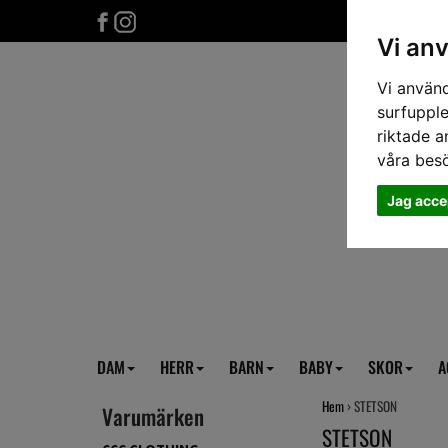
Vi an
Vi använd
surfupple
riktade a
våra bes
Jag acce
DAM
HERR
BARN
BABY
SKOR
A
Hem
› STETSON
Varumärken
STETSON