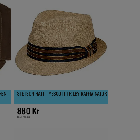
NEN
STETSON HATT - YESCOTT TRILBY RAFFIA NATUR
880 Kr
Inkl moms