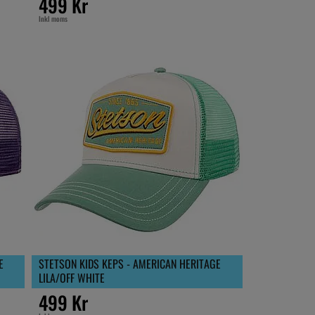
499 Kr
Inkl moms
E
STETSON KIDS KEPS - AMERICAN HERITAGE
LILA/OFF WHITE
499 Kr