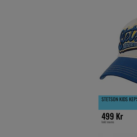
STETSON KIDS KEP
499 Kr
Inkl moms