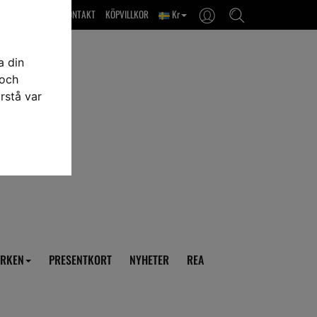
OM OSS & KONTAKT
KÖPVILLKOR
Kr
a din
 och
rstå var
RKEN
PRESENTKORT
NYHETER
REA