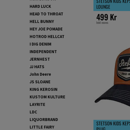
STETSON KIDS KEPS
LOUNGE
HARD LUCK
499 Kr
HEAD TO THROAT
HELL BUNNY
Inkl moms
HEY JOE POMADE
HOTROD HELLCAT
I DIG DENIM
INDEPENDENT
JERNHEST
JJ HATS
John Deere
JS SLOANE
KING KEROSIN
KUSTOM KULTURE
LAYRITE
LDC
LIQUORBRAND
STETSON KIDS KEP
LITTLE FAIRY
PLUG