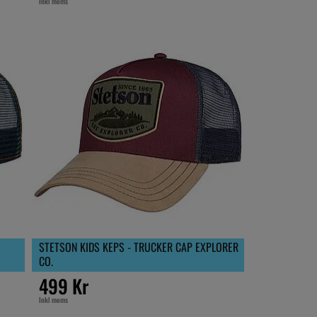
Inkl moms
STETSON KIDS KEPS - TRUCKER CAP EXPLORER
CO.
499 Kr
Inkl moms