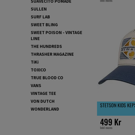
Inkl moms
SUAVECITO POMADE
SULLEN
SURF LAB
SWEET BLING
SWEET POISON - VINTAGE
LINE
THE HUNDREDS
THRASHER MAGAZINE
TiKi
TOXICO
TRUE BLOOD CO
VANS
VINTAGE TEE
VON DUTCH
STETSON KIDS KE
WONDERLAND
499 Kr
Inkl moms