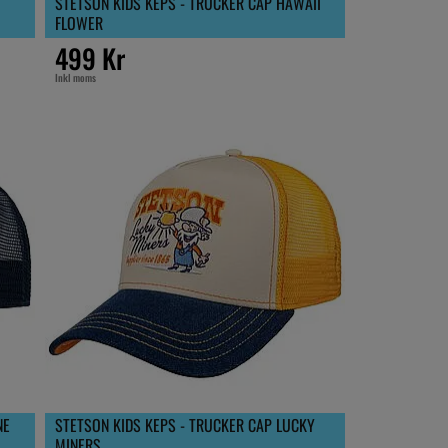
STETSON KIDS KEPS - TRUCKER CAP HAWAII
FLOWER
499 Kr
Inkl moms
NE
STETSON KIDS KEPS - TRUCKER CAP LUCKY
MINERS