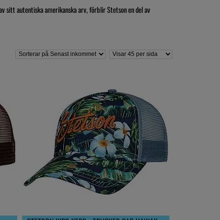
av sitt autentiska amerikanska arv, förblir Stetson en del av
rundaren till ett av Amerikas mest välrenommerade företag.
ch där tillverkas Stetson- hattar i hundratals olika modeller och