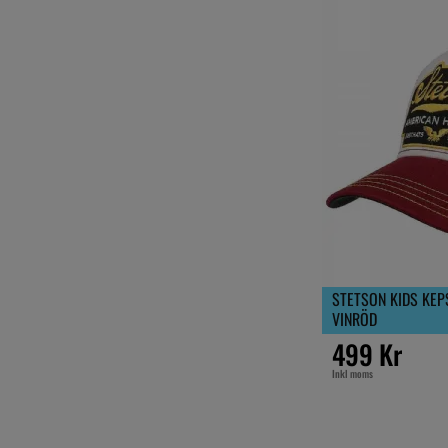
STETSON KIDS KEP
VINRÖD
499 Kr
Inkl moms