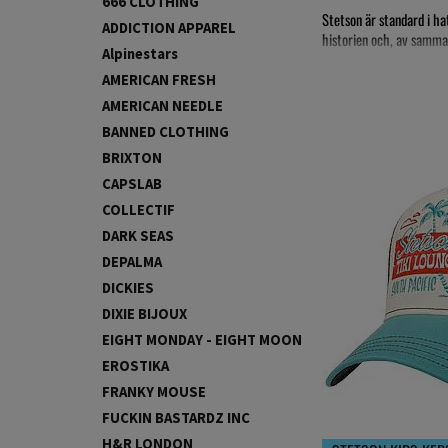
666 CLOTHING
Stetson är standard i hat
ADDICTION APPAREL
historien och, av samma s
Alpinestars
Historien om Stetsons h
AMERICAN FRESH
Varumärket Stetson är s
AMERICAN NEEDLE
BANNED CLOTHING
Idag tillverkar Stetson s
BRIXTON
färger. Stetson är än i
CAPSLAB
"Stetson, it's not just a h
COLLECTIF
DARK SEAS
DEPALMA
DICKIES
DIXIE BIJOUX
EIGHT MONDAY - EIGHT MOON
EROSTIKA
FRANKY MOUSE
FUCKIN BASTARDZ INC
H&R LONDON