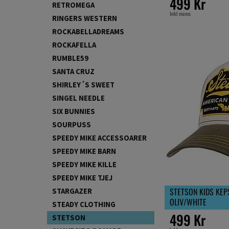
499 Kr
RETROMEGA
Inkl moms
RINGERS WESTERN
ROCKABELLADREAMS
ROCKAFELLA
RUMBLE59
SANTA CRUZ
SHIRLEY´S SWEET
SINGEL NEEDLE
SIX BUNNIES
SOURPUSS
SPEEDY MIKE ACCESSOARER
SPEEDY MIKE BARN
SPEEDY MIKE KILLE
SPEEDY MIKE TJEJ
STETSON KIDS KEP
STARGAZER
OLIV/WHITE
STEADY CLOTHING
499 Kr
STETSON