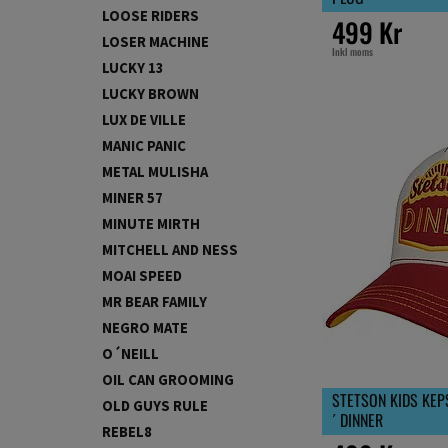
LOOSE RIDERS
499 Kr
LOSER MACHINE
Inkl moms
LUCKY 13
LUCKY BROWN
LUX DE VILLE
MANIC PANIC
METAL MULISHA
MINER 57
MINUTE MIRTH
MITCHELL AND NESS
MOAI SPEED
MR BEAR FAMILY
NEGRO MATE
O´NEILL
OIL CAN GROOMING
STETSON KIDS KEP
OLD GUYS RULE
´ DINNER
REBEL8