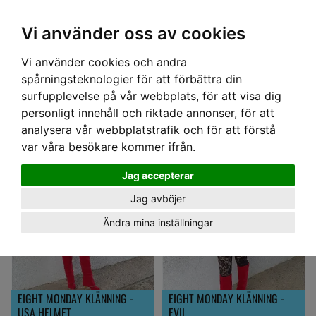
OM OSS & KONTAKT
KÖPVILLKOR
Kr
Vi använder oss av cookies
Vi använder cookies och andra
Hem
› EIGHT MONDAY - EIGHT MOON
spårningsteknologier för att förbättra din
EIGHT MONDAY - EIGHT MOON
surfupplevelse på vår webbplats, för att visa dig
personligt innehåll och riktade annonser, för att
analysera vår webbplatstrafik och för att förstå
var våra besökare kommer ifrån.
Jag accepterar
Jag avböjer
Ändra mina inställningar
EIGHT MONDAY KLÄNNING -
EIGHT MONDAY KLÄNNING -
USA HELMET
EVIL