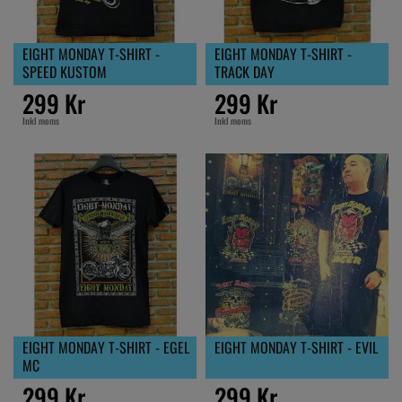
EIGHT MONDAY T-SHIRT -
EIGHT MONDAY T-SHIRT -
SPEED KUSTOM
TRACK DAY
299 Kr
299 Kr
Inkl moms
Inkl moms
EIGHT MONDAY T-SHIRT - EGEL
EIGHT MONDAY T-SHIRT - EVIL
MC
299 Kr
299 Kr