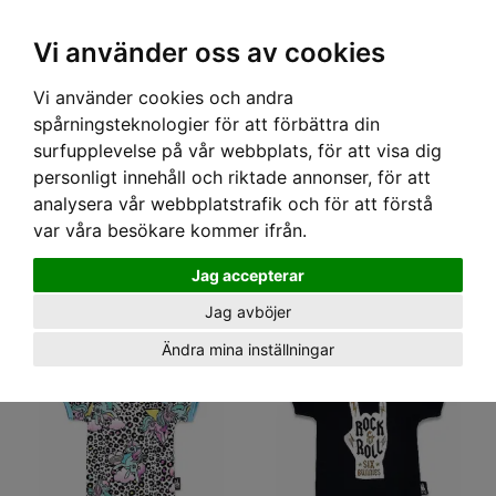
OM OSS & KONTAKT
KÖPVILLKOR
Kr
Vi använder oss av cookies
Vi använder cookies och andra
Hem
›
BABY
› BODYS
spårningsteknologier för att förbättra din
BODYS
surfupplevelse på vår webbplats, för att visa dig
personligt innehåll och riktade annonser, för att
VARUMÄRKE
analysera vår webbplatstrafik och för att förstå
var våra besökare kommer ifrån.
FÄRG
TYP AV PRINT
Jag accepterar
Jag avböjer
Ändra mina inställningar