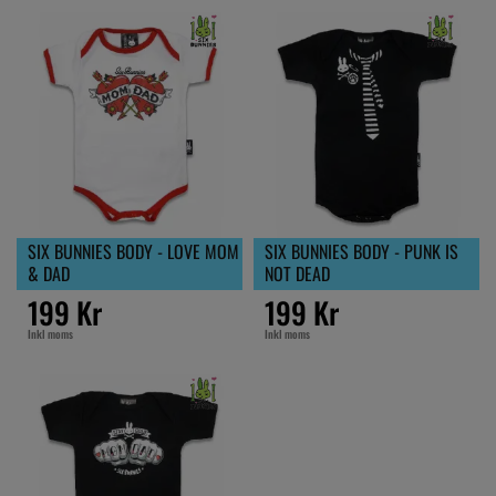
SIX BUNNIES BODY - LOVE MOM
SIX BUNNIES BODY - PUNK IS
& DAD
NOT DEAD
199 Kr
199 Kr
Inkl moms
Inkl moms