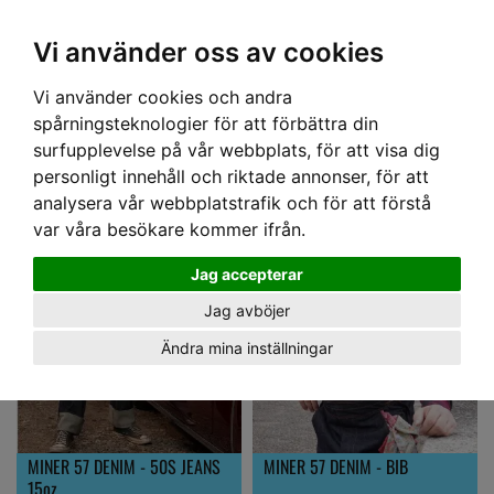
OM OSS & KONTAKT
KÖPVILLKOR
Kr
Vi använder oss av cookies
Vi använder cookies och andra
Hem
› MINER 57
spårningsteknologier för att förbättra din
MINER 57
surfupplevelse på vår webbplats, för att visa dig
personligt innehåll och riktade annonser, för att
analysera vår webbplatstrafik och för att förstå
var våra besökare kommer ifrån.
Jag accepterar
Jag avböjer
Ändra mina inställningar
MINER 57 DENIM - 50S JEANS
MINER 57 DENIM - BIB
15oz