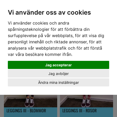
OM OSS & KONTAKT
KÖPVILLKOR
Kr
Vi använder oss av cookies
Vi använder cookies och andra
Hem
›
DAM
› LEGGINGS
spårningsteknologier för att förbättra din
LEGGINGS
surfupplevelse på vår webbplats, för att visa dig
personligt innehåll och riktade annonser, för att
analysera vår webbplatstrafik och för att förstå
var våra besökare kommer ifrån.
Jag accepterar
Jag avböjer
Ändra mina inställningar
LEGGINGS III - BLOMMOR
LEGGINGS III - ROSOR