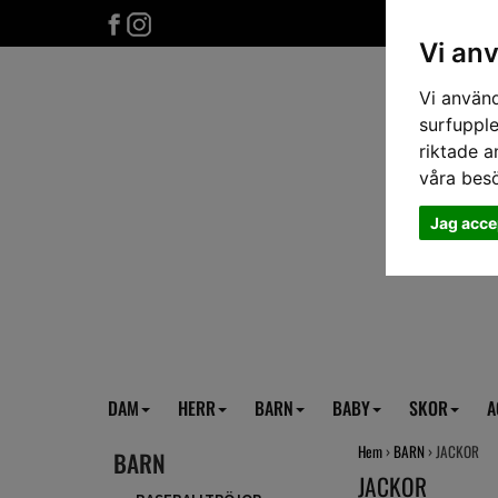
Vi an
Vi använd
surfupple
riktade a
våra bes
Jag acce
DAM
HERR
BARN
BABY
SKOR
A
Hem
›
BARN
› JACKOR
BARN
JACKOR