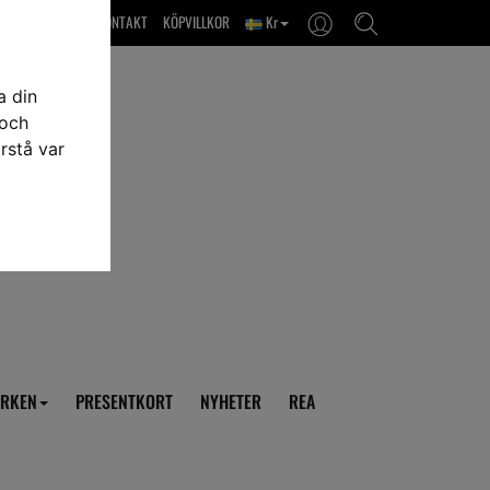
OM OSS & KONTAKT
KÖPVILLKOR
Kr
a din
 och
rstå var
RKEN
PRESENTKORT
NYHETER
REA