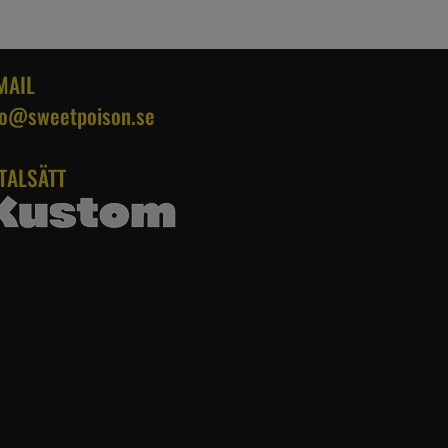
MAIL
fo@sweetpoison.se
TALSÄTT