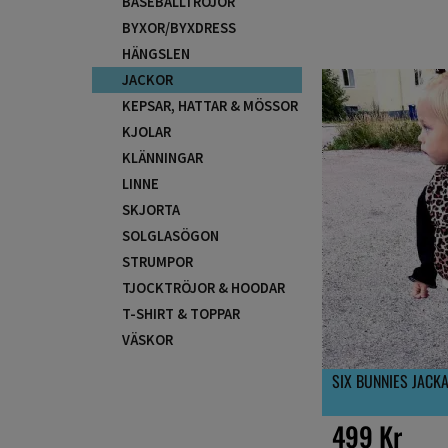
BASEBALLTRÖJOR
BYXOR/BYXDRESS
HÄNGSLEN
JACKOR
KEPSAR, HATTAR & MÖSSOR
KJOLAR
KLÄNNINGAR
LINNE
SKJORTA
SOLGLASÖGON
STRUMPOR
TJOCKTRÖJOR & HOODAR
T-SHIRT & TOPPAR
VÄSKOR
SIX BUNNIES JACKA
499 Kr