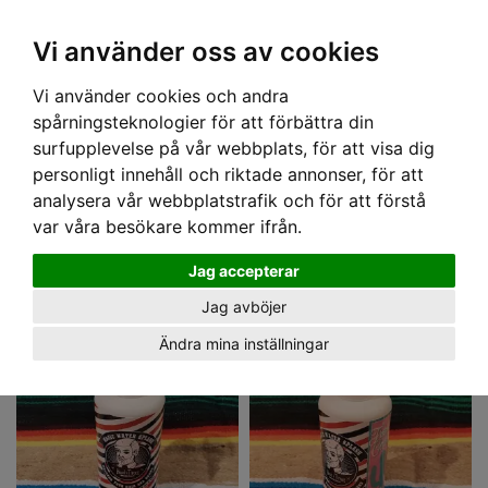
OM OSS & KONTAKT
KÖPVILLKOR
Kr
Vi använder oss av cookies
Vi använder cookies och andra
Hem
› HEAD TO THROAT
spårningsteknologier för att förbättra din
HEAD TO THROAT
surfupplevelse på vår webbplats, för att visa dig
Head to throat are very proud to offer their 100% Sweden made products.
personligt innehåll och riktade annonser, för att
Their product line was released in 2014 and growing every year. They are
analysera vår webbplatstrafik och för att förstå
produced with the Sweden's Northlands inspiration in mind together with the
Läs mer!
var våra besökare kommer ifrån.
inspiration from the city lights.
Jag accepterar
Jag avböjer
Ändra mina inställningar