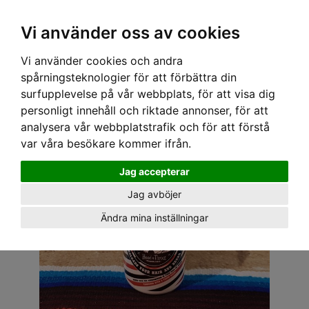
OM OSS & KONTAKT
KÖPVILLKOR
Kr
Vi använder oss av cookies
Vi använder cookies och andra
Hem
›
ACCESSOARER
›
POMADA & SKÄGGPRODUKTER
› HEAD TO THROAT - SPLASH
spårningsteknologier för att förbättra din
surfupplevelse på vår webbplats, för att visa dig
personligt innehåll och riktade annonser, för att
analysera vår webbplatstrafik och för att förstå
var våra besökare kommer ifrån.
Jag accepterar
Jag avböjer
Ändra mina inställningar