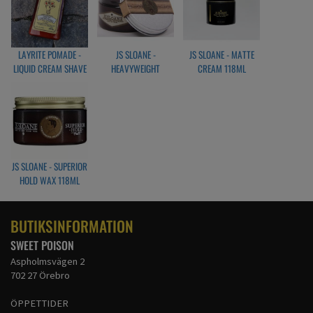
stylingprodukt.
Så sakerna är oändliga av vad du kan göra med det, det är därför vi kallar det
Magic! Fungerar i alla hårtyper och det fungerar också i skägg!
LAYRITE POMADE -
JS SLOANE -
JS SLOANE - MATTE
Håll: 1/5, Shine: 1/5, Volym: 150ml
LIQUID CREAM SHAVE
HEAVYWEIGHT
CREAM 118ML
Artikelnr: HTT011
BRILLIANTINE 118ML
JS SLOANE - SUPERIOR
HOLD WAX 118ML
BUTIKSINFORMATION
SWEET POISON
Aspholmsvägen 2
702 27 Örebro
ÖPPETTIDER