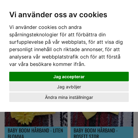
OM OSS & KONTAKT
KÖPVILLKOR
Kr
Vi använder oss av cookies
Vi använder cookies och andra
Hem
›
BABY
› ACCESSOARER
spårningsteknologier för att förbättra din
ACCESSOARER
surfupplevelse på vår webbplats, för att visa dig
personligt innehåll och riktade annonser, för att
analysera vår webbplatstrafik och för att förstå
var våra besökare kommer ifrån.
Jag accepterar
Jag avböjer
Ändra mina inställningar
BABY BOOM HÅRBAND - LITEN
BABY BOOM HÅRBAND -
BLOMMA
ROSETT STOR