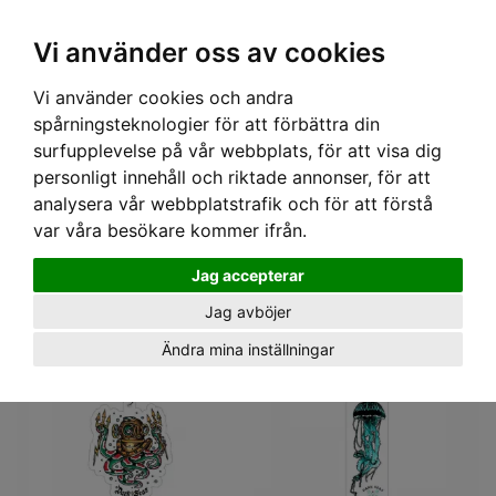
OM OSS & KONTAKT
KÖPVILLKOR
Kr
Vi använder oss av cookies
Vi använder cookies och andra
Hem
› BILEN & HEMMET
spårningsteknologier för att förbättra din
BILEN & HEMMET
surfupplevelse på vår webbplats, för att visa dig
Att fixa den perfekta 50-tals looken innebär inte bara kläder och accessoarer. Vi
personligt innehåll och riktade annonser, för att
har även unika saker och prylar till hemmet och bilen som kan bidra med en
analysera vår webbplatstrafik och för att förstå
riktigt retro och 50-tals känsla. Här finner du allt ifrån kuddar till luftrenare mm.
Läs mer!
var våra besökare kommer ifrån.
Jag accepterar
Jag avböjer
Ändra mina inställningar