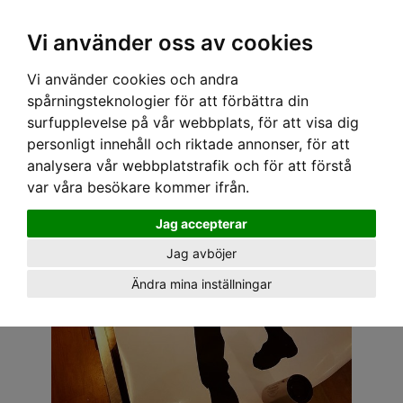
OM OSS & KONTAKT
KÖPVILLKOR
Kr
Vi använder oss av cookies
Vi använder cookies och andra
Hem
›
BILEN & HEMMET
›
VÄGGDEKORATIONER
› WALL STICKER - ZOMBIE 1
spårningsteknologier för att förbättra din
surfupplevelse på vår webbplats, för att visa dig
personligt innehåll och riktade annonser, för att
analysera vår webbplatstrafik och för att förstå
var våra besökare kommer ifrån.
Jag accepterar
Jag avböjer
Ändra mina inställningar