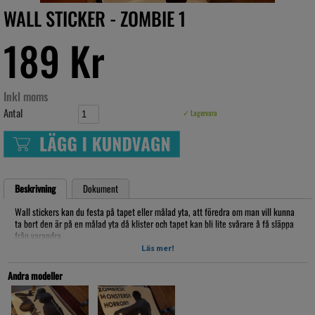
WALL STICKER - ZOMBIE 1
189 Kr
Inkl moms
Antal
✓ Lagervara
Beskrivning
Dokument
Wall stickers kan du festa på tapet eller målad yta, att föredra om man vill kunna
ta bort den är på en målad yta då klister och tapet kan bli lite svårare å få släppa
från varandra.
Läs mer!
Vägg klistermärken, 50x90cm är arket
Artikelnr: WS02
Andra modeller