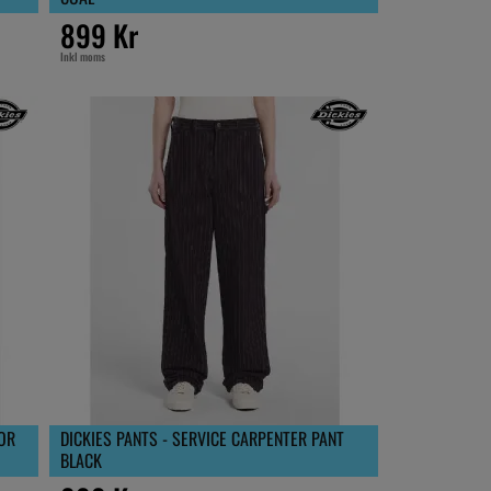
899 Kr
Inkl moms
OR
DICKIES PANTS - SERVICE CARPENTER PANT
BLACK