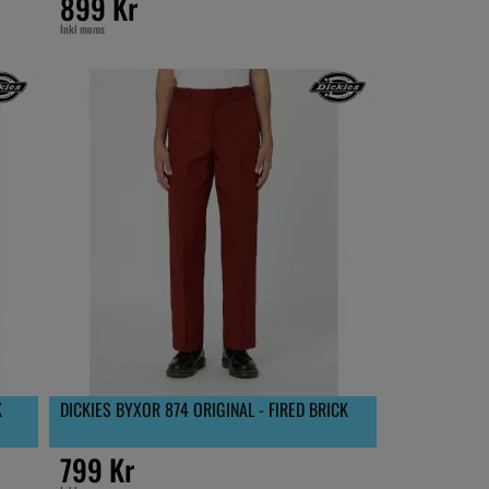
899 Kr
Inkl moms
K
DICKIES BYXOR 874 ORIGINAL - FIRED BRICK
799 Kr