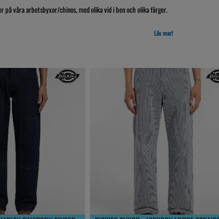
ler på våra arbetsbyxor/chinos, med olika vid i ben och olika färger.
amerikanskt märke och DePalma, ett svenskt märke.
Läs mer!
du söker? Hör gärna av dig till oss så kan vi beställa den.