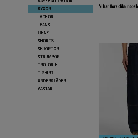
BASEBALLTRÖJOR
Vi har flera olika model
BYXOR
JACKOR
Vi säljer Dickies, ett 
JEANS
Har vi inte den modellen 
LINNE
SHORTS
SKJORTOR
STRUMPOR
TRÖJOR +
T-SHIRT
UNDERKLÄDER
VÄSTAR