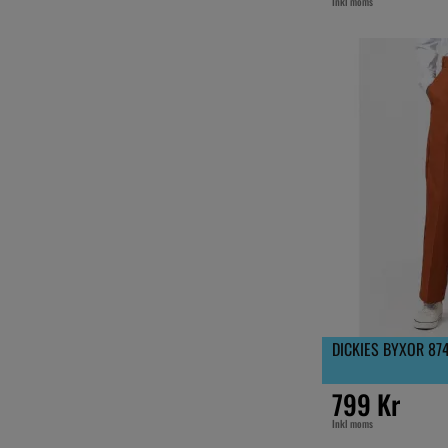
Inkl moms
DICKIES BYXOR 87
799 Kr
Inkl moms