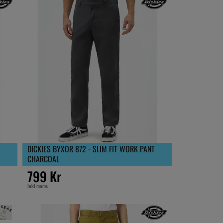
DICKIES BYXOR 872 - SLIM FIT WORK PANT
CHARCOAL
799 Kr
Inkl moms