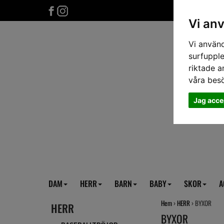
Vi an
Vi använd
surfupple
riktade a
våra bes
Jag acce
DAM
HERR
BARN
BABY
SKOR
A
Hem
›
HERR
› BYXOR
HERR
BYXOR