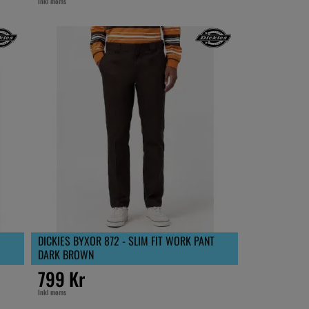
Inkl moms
DICKIES BYXOR 872 - SLIM FIT WORK PANT
DARK BROWN
799 Kr
Inkl moms