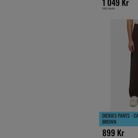
1 049 Kr
Inkl moms
DICKIES PANTS - 
BROWN
899 Kr