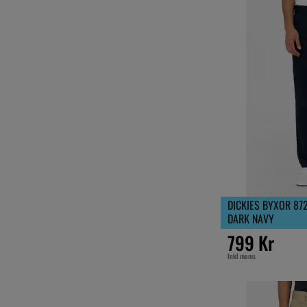
DICKIES BYXOR 872
DARK NAVY
799 Kr
Inkl moms