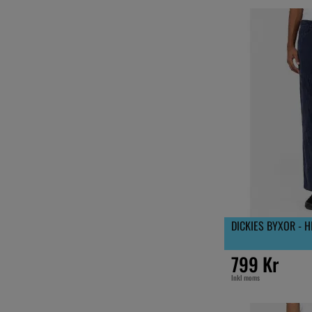
DICKIES BYXOR - 
799 Kr
Inkl moms