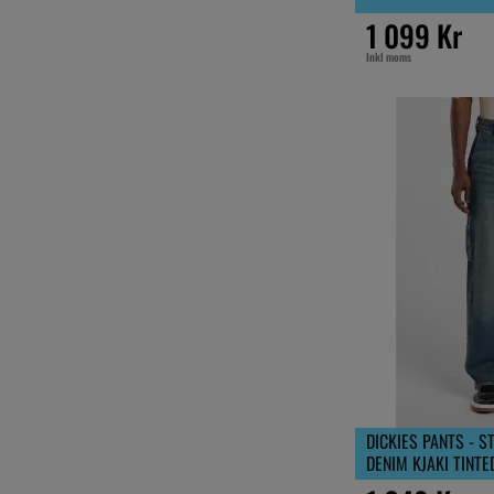
1 099 Kr
Inkl moms
DICKIES PANTS - S
DENIM KJAKI TINTE