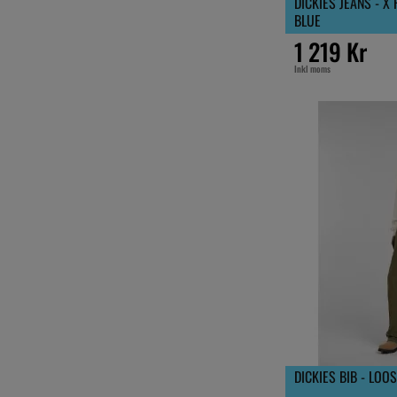
DICKIES JEANS - X
BLUE
1 219 Kr
Inkl moms
DICKIES BIB - LOO