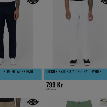
 - SLIM FIT WORK PANT
DICKIES BYXOR 874 ORIGINAL - WHITE
799 Kr
Inkl moms