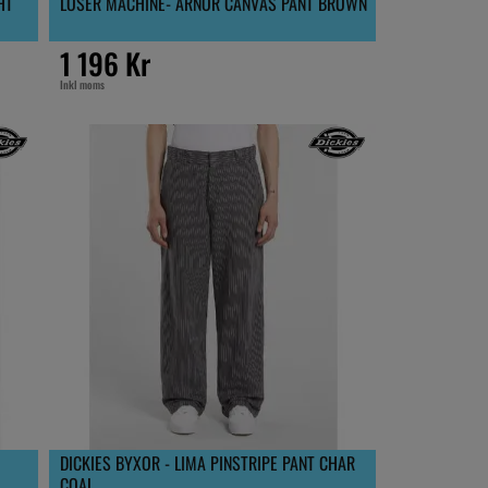
HT
LOSER MACHINE- ARNOR CANVAS PANT BROWN
1 196 Kr
Inkl moms
DICKIES BYXOR - LIMA PINSTRIPE PANT CHAR
COAL