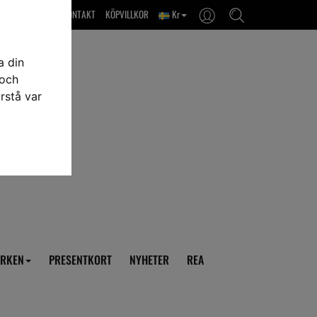
OM OSS & KONTAKT
KÖPVILLKOR
Kr
a din
 och
rstå var
RKEN
PRESENTKORT
NYHETER
REA