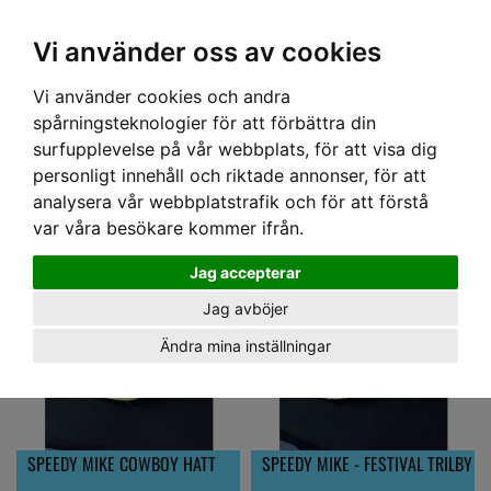
OM OSS & KONTAKT
KÖPVILLKOR
Kr
Vi använder oss av cookies
Vi använder cookies och andra
Hem
› SPEEDY MIKE ACCESSOARER
spårningsteknologier för att förbättra din
SPEEDY MIKE ACCESSOARER
surfupplevelse på vår webbplats, för att visa dig
personligt innehåll och riktade annonser, för att
analysera vår webbplatstrafik och för att förstå
var våra besökare kommer ifrån.
Jag accepterar
Jag avböjer
Ändra mina inställningar
SPEEDY MIKE COWBOY HATT
SPEEDY MIKE - FESTIVAL TRILBY