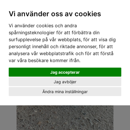
OM OSS & KONTAKT
KÖPVILLKOR
Kr
Vi använder oss av cookies
Vi använder cookies och andra
Hem
›
ACCESSOARER
›
SOLGLASÖGON
› SOLGLASÖGON - 50S RÖD
spårningsteknologier för att förbättra din
surfupplevelse på vår webbplats, för att visa dig
personligt innehåll och riktade annonser, för att
analysera vår webbplatstrafik och för att förstå
var våra besökare kommer ifrån.
Jag accepterar
Jag avböjer
Ändra mina inställningar