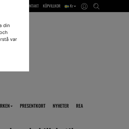
OM OSS & KONTAKT
KÖPVILLKOR
Kr
a din
 och
rstå var
RKEN
PRESENTKORT
NYHETER
REA