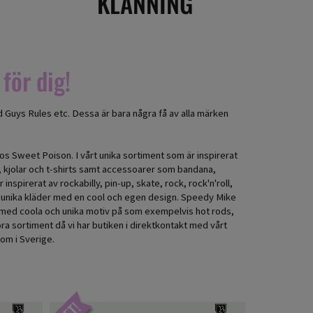
KLÄNNING
för dig!
d Guys Rules etc. Dessa är bara några få av alla märken
os Sweet Poison. I vårt unika sortiment som är inspirerat
ar, kjolar och t-shirts samt accessoarer som bandana,
nspirerat av rockabilly, pin-up, skate, rock, rock'n'roll,
ar unika kläder med en cool och egen design. Speedy Mike
hirt med coola och unika motiv på som exempelvis hot rods,
ra sortiment då vi har butiken i direktkontakt med vårt
tom i Sverige.