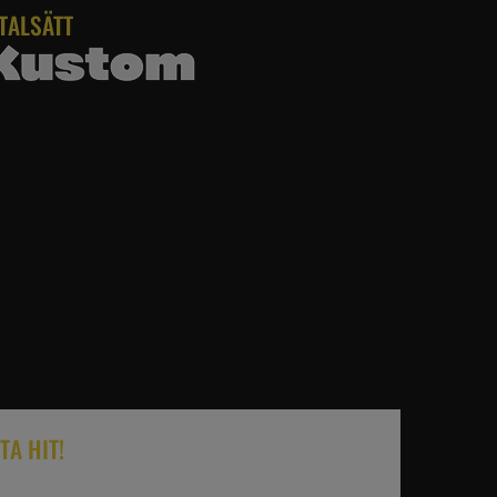
TALSÄTT
TA HIT!