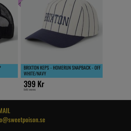
P
BRIXTON KEPS - HOMERUN SNAPBACK - OFF
WHITE/NAVY
399 Kr
Inkl moms
MAIL
fo@sweetpoison.se