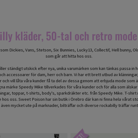
lly kläder, 50-tal och retro mode 
om Dickies, Vans, Stetson, Six Bunnies, Lucky13, Collectif, Hell bunny, Ol
som går att hitta hos oss.
åller ständigt utskick efter nya, unika varumärken som kan tänkas passa in h
r och accessoarer för dam, herr och barn. Vi har ett brett utbud av klänning
och vill låta våra kunder få ta del av dessa genom att erbjuda mode som är i
 egna märke Speedy Mike tillverkades för våra kunder och för alla som älsk
klänningar, toppar, t-shirts, body's, sparkdräkter etc. från Speedy Mike. T-s
os oss. Sweet Poison har sin butik i Örebro där kan ni finna hela vårat sto
s även mycket ute på marknader, bilträffar och diverse rockabilly träffar run