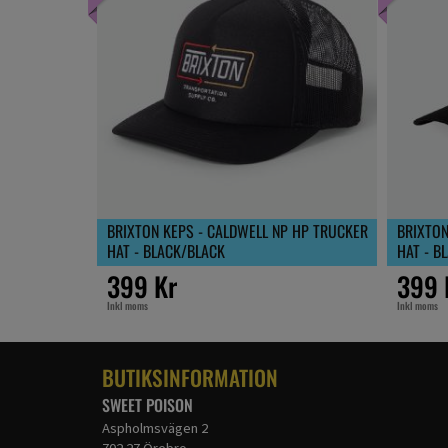
BRIXTON KEPS - CALDWELL NP HP TRUCKER
BRIXTON
HAT - BLACK/BLACK
HAT - B
399 Kr
399 
Inkl moms
Inkl moms
BUTIKSINFORMATION
SWEET POISON
Aspholmsvägen 2
702 27 Örebro