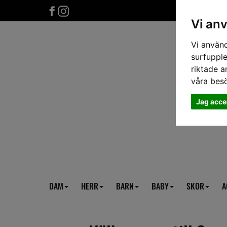
Vi an
Vi använd
surfupple
riktade a
våra bes
Jag acce
DAM
HERR
BARN
BABY
SKOR
A