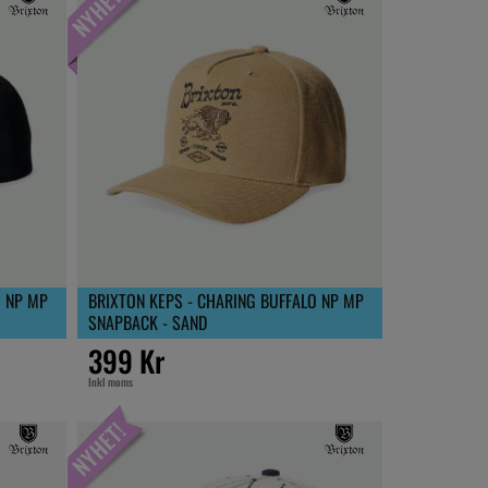
O NP MP
BRIXTON KEPS - CHARING BUFFALO NP MP
SNAPBACK - SAND
399 Kr
Inkl moms