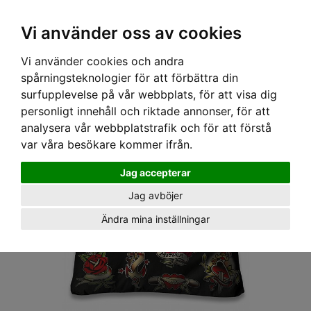
OM OSS & KONTAKT
KÖPVILLKOR
Kr
Vi använder oss av cookies
Vi använder cookies och andra
Hem
›
BILEN & HEMMET
›
KUDDAR
› LIQOURBRAND KUDDÖVERDRAG - OLD TATTOO
spårningsteknologier för att förbättra din
FLASH
surfupplevelse på vår webbplats, för att visa dig
personligt innehåll och riktade annonser, för att
analysera vår webbplatstrafik och för att förstå
var våra besökare kommer ifrån.
Jag accepterar
Jag avböjer
Ändra mina inställningar