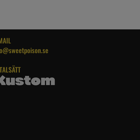
MAIL
fo@sweetpoison.se
TALSÄTT