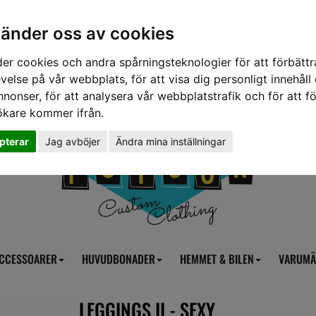
vänder oss av cookies
er cookies och andra spårningsteknologier för att förbättr
velse på vår webbplats, för att visa dig personligt innehåll
nnonser, för att analysera vår webbplatstrafik och för att fö
ökare kommer ifrån.
pterar
Jag avböjer
Ändra mina inställningar
CCESSOARER
HUVUDBONADER
HEMMET & BILEN
VARUMÄ
LEGGINGS II - SEXY