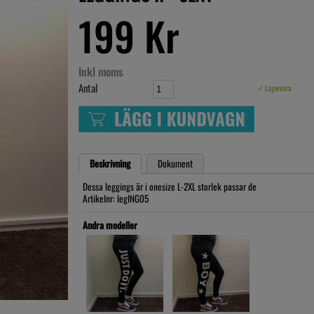
199 Kr
Inkl moms
Antal
✓ Lagervara
Beskrivning
Dokument
Dessa leggings är i onesize L-2XL storlek passar de
Artikelnr: legING05
Andra modeller