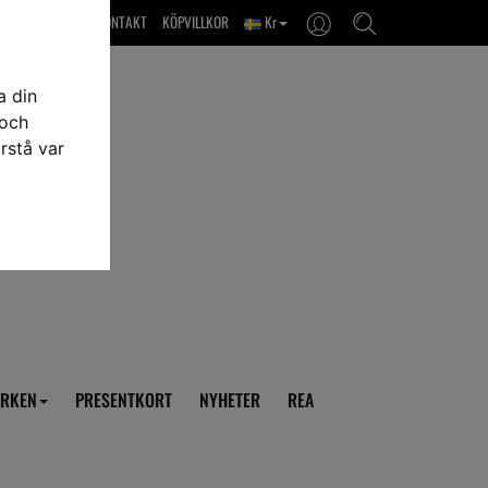
OM OSS & KONTAKT
KÖPVILLKOR
Kr
a din
 och
rstå var
RKEN
PRESENTKORT
NYHETER
REA