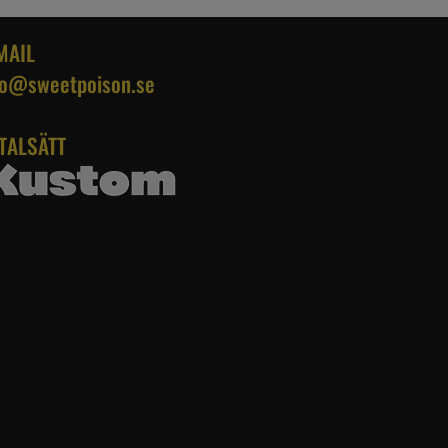
MAIL
fo@sweetpoison.se
TALSÄTT