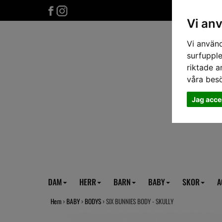
Vi an
Vi använd
surfupple
riktade a
våra bes
Jag acce
DAM
HERR
BARN
BABY
SKOR
A
Hem
›
BABY
›
BODYS
› SIX BUNNIES BODY - SKULLY