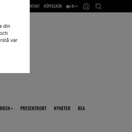
OM OSS & KONTAKT
KÖPVILLKOR
Kr
a din
 och
rstå var
RKEN
PRESENTKORT
NYHETER
REA