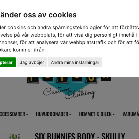
vänder oss av cookies
er cookies och andra spårningsteknologier för att förbättr
velse på vår webbplats, för att visa dig personligt innehåll
nnonser, för att analysera vår webbplatstrafik och för att fö
ökare kommer ifrån.
pterar
Jag avböjer
Ändra mina inställningar
CCESSOARER
HUVUDBONADER
HEMMET & BILEN
VARUMÄ
SIX BUNNIES BODY - SKULLY