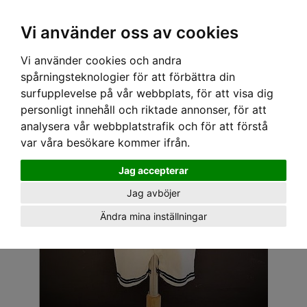
OM OSS & KONTAKT
KÖPVILLKOR
Kr
Vi använder oss av cookies
Vi använder cookies och andra
Hem
›
BABY
›
BODYS
› SPEEDY MIKE ONEPICE - SAILER
spårningsteknologier för att förbättra din
surfupplevelse på vår webbplats, för att visa dig
personligt innehåll och riktade annonser, för att
analysera vår webbplatstrafik och för att förstå
var våra besökare kommer ifrån.
Jag accepterar
Jag avböjer
Ändra mina inställningar