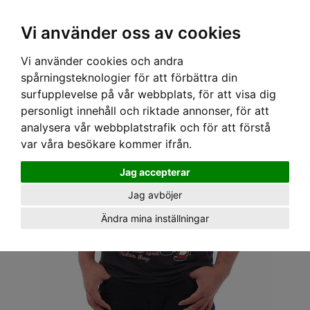
OM OSS & KONTAKT
KÖPVILLKOR
Kr
Vi använder oss av cookies
Vi använder cookies och andra
Hem
›
HERR
›
T-SHIRT
› EIGHT MONDAY T-SHIRT - GARAGE TJEJ
spårningsteknologier för att förbättra din
surfupplevelse på vår webbplats, för att visa dig
personligt innehåll och riktade annonser, för att
analysera vår webbplatstrafik och för att förstå
var våra besökare kommer ifrån.
Jag accepterar
Jag avböjer
Ändra mina inställningar