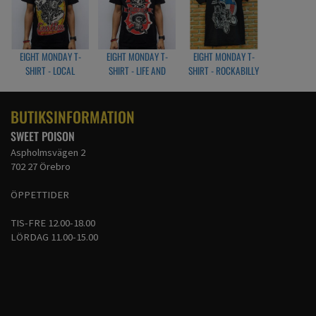
EIGHT MONDAY T-
EIGHT MONDAY T-
EIGHT MONDAY T-
SHIRT - LOCAL
SHIRT - LIFE AND
SHIRT - ROCKABILLY
DEATH
DÖSKALLE
BUTIKSINFORMATION
SWEET POISON
Aspholmsvägen 2
702 27 Örebro
ÖPPETTIDER
TIS-FRE 12.00-18.00
LÖRDAG 11.00-15.00