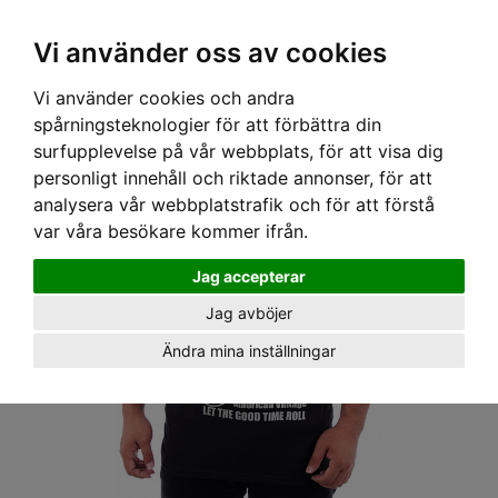
OM OSS & KONTAKT
KÖPVILLKOR
Kr
Vi använder oss av cookies
Vi använder cookies och andra
Hem
›
HERR
›
T-SHIRT
› EIGHT MONDAY T-SHIRT - CUSTOM RACE
spårningsteknologier för att förbättra din
surfupplevelse på vår webbplats, för att visa dig
personligt innehåll och riktade annonser, för att
analysera vår webbplatstrafik och för att förstå
var våra besökare kommer ifrån.
Jag accepterar
Jag avböjer
Ändra mina inställningar