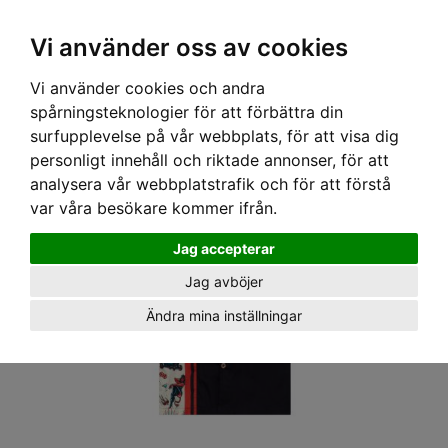
OM OSS & KONTAKT
KÖPVILLKOR
Kr
Vi använder oss av cookies
Vi använder cookies och andra
Hem
›
HERR
›
SKJORTOR
› KING KEROSIN - PANEL SKJORTA »ROCKABIILY DEVIL« BLACK
spårningsteknologier för att förbättra din
surfupplevelse på vår webbplats, för att visa dig
personligt innehåll och riktade annonser, för att
analysera vår webbplatstrafik och för att förstå
var våra besökare kommer ifrån.
Jag accepterar
Jag avböjer
Ändra mina inställningar