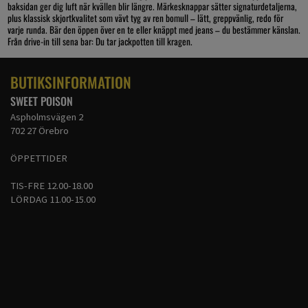
baksidan ger dig luft när kvällen blir längre. Märkesknappar sätter signaturdetaljerna,
plus klassisk skjortkvalitet som vävt tyg av ren bomull – lätt, greppvänlig, redo för
varje runda. Bär den öppen över en te eller knäppt med jeans – du bestämmer känslan.
Från drive-in till sena bar: Du tar jackpotten till kragen.
BUTIKSINFORMATION
SWEET POISON
Aspholmsvägen 2
702 27 Örebro
ÖPPETTIDER
TIS-FRE 12.00-18.00
LÖRDAG 11.00-15.00