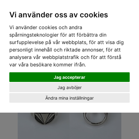
OM OSS & KONTAKT
KÖPVILLKOR
Kr
Vi använder oss av cookies
Vi använder cookies och andra
Hem
›
ACCESSOARER
›
SMYCKEN
› JERNHEST RING - GUSTAF SILVER RING
spårningsteknologier för att förbättra din
surfupplevelse på vår webbplats, för att visa dig
personligt innehåll och riktade annonser, för att
analysera vår webbplatstrafik och för att förstå
var våra besökare kommer ifrån.
Jag accepterar
Jag avböjer
Ändra mina inställningar