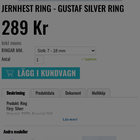
JERNHEST RING - GUSTAF SILVER RING
289 Kr
Inkl moms
RINGAR MM.
Antal
✓ Lagervara
Beskrivning
Produktdata
Dokument
Multiköp
Produkt: Ring
Färg: Silver
Material: 100% Kirugiskt Stål
Läs mer!
Innermått:
Strlk 7 - 18 mm
Andra modeller
Strlk 8 - 18,4 mm