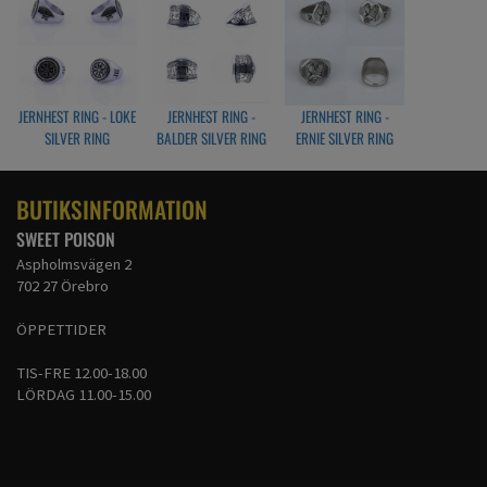
Strlk 9 - 19,1 mm
Strlk 10 - 20,1 mm
Strlk 11 - 21,6 mm
Strlk 13 - 22,5 mm
JERNHEST RING - LOKE
JERNHEST RING -
JERNHEST RING -
SILVER RING
BALDER SILVER RING
ERNIE SILVER RING
BUTIKSINFORMATION
SWEET POISON
Aspholmsvägen 2
702 27 Örebro
ÖPPETTIDER
TIS-FRE 12.00-18.00
LÖRDAG 11.00-15.00