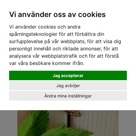
OM OSS & KONTAKT
KÖPVILLKOR
Kr
Vi använder oss av cookies
Vi använder cookies och andra
Hem
›
ACCESSOARER
›
SMYCKEN
› ROCKABELLA DREAMS EARRINGS - BOOMERANG
spårningsteknologier för att förbättra din
SMALL COPPER
surfupplevelse på vår webbplats, för att visa dig
personligt innehåll och riktade annonser, för att
analysera vår webbplatstrafik och för att förstå
var våra besökare kommer ifrån.
Jag accepterar
Jag avböjer
Ändra mina inställningar