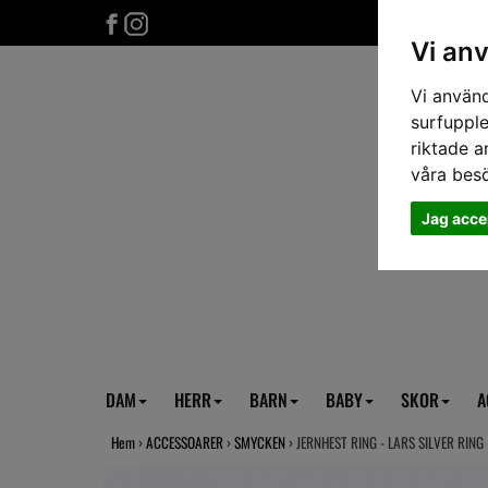
Vi an
Vi använd
surfupple
riktade a
våra bes
Jag acce
DAM
HERR
BARN
BABY
SKOR
A
Hem
›
ACCESSOARER
›
SMYCKEN
› JERNHEST RING - LARS SILVER RING