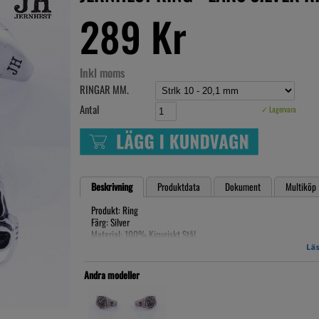
289 Kr
Inkl moms
RINGAR MM.
Antal
✓ Lagervara
Beskrivning
Produktdata
Dokument
Multiköp
Produkt: Ring
Färg: Silver
Material: 100% Kirugiskt Stål
Läs
Innermått:
Strlk 7 - 18 mm
Andra modeller
Strlk 8 - 18,4 mm
Strlk 9 - 19,1 mm
Strlk 10 - 20,1 mm
Strlk 11 - 21,6 mm