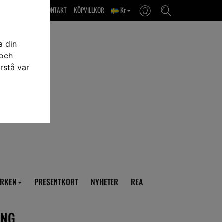
OM OSS & KONTAKT
KÖPVILLKOR
Kr
a din
 och
rstå var
RKEN
PRESENTKORT
NYHETER
REA
ING