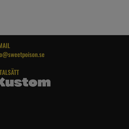
MAIL
fo@sweetpoison.se
TALSÄTT