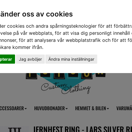
vänder oss av cookies
er cookies och andra spårningsteknologier för att förbättr
velse på vår webbplats, för att visa dig personligt innehåll
nnonser, för att analysera vår webbplatstrafik och för att fö
ökare kommer ifrån.
pterar
Jag avböjer
Ändra mina inställningar
CCESSOARER
HUVUDBONADER
HEMMET & BILEN
VARUMÄ
JERNHEST RING - LARS SILVER R