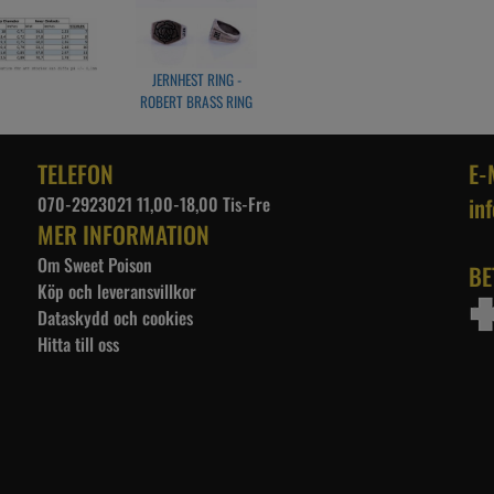
Strlk 13 - 22,5 mm
JERNHEST RING -
ROBERT BRASS RING
TELEFON
E-
070-2923021 11,00-18,00 Tis-Fre
in
MER INFORMATION
Om Sweet Poison
BE
Köp och leveransvillkor
Dataskydd och cookies
Hitta till oss