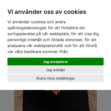
OM OSS & KONTAKT
KÖPVILLKOR
Kr
Vi använder oss av cookies
Vi använder cookies och andra
Hem
›
BARN
›
T-SHIRT & TOPPAR
› SPEEDY MIKE BARN T-SHIRT - IMPALA BLACK
spårningsteknologier för att förbättra din
surfupplevelse på vår webbplats, för att visa dig
personligt innehåll och riktade annonser, för att
analysera vår webbplatstrafik och för att förstå
var våra besökare kommer ifrån.
Jag accepterar
Jag avböjer
Ändra mina inställningar