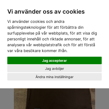
OM OSS & KONTAKT
KÖPVILLKOR
Kr
Vi använder oss av cookies
Vi använder cookies och andra
Hem
›
BARN
›
T-SHIRT & TOPPAR
› SPEEDY MIKE BARN T-SHIRT - FRONT II BRUN
spårningsteknologier för att förbättra din
surfupplevelse på vår webbplats, för att visa dig
personligt innehåll och riktade annonser, för att
analysera vår webbplatstrafik och för att förstå
var våra besökare kommer ifrån.
Jag accepterar
Jag avböjer
Ändra mina inställningar