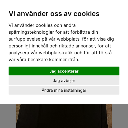
OM OSS & KONTAKT
KÖPVILLKOR
Kr
Vi använder oss av cookies
Vi använder cookies och andra
Hem
›
BARN
›
T-SHIRT & TOPPAR
› SPEEDY MIKE BARN T-SHIRT - HOT ROD PINSTRIPE
spårningsteknologier för att förbättra din
surfupplevelse på vår webbplats, för att visa dig
personligt innehåll och riktade annonser, för att
analysera vår webbplatstrafik och för att förstå
var våra besökare kommer ifrån.
Jag accepterar
Jag avböjer
Ändra mina inställningar