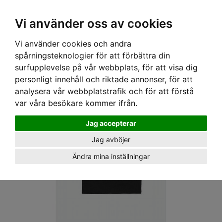
OM OSS & KONTAKT
KÖPVILLKOR
Kr
Vi använder oss av cookies
Vi använder cookies och andra
Hem
›
HERR
›
T-SHIRT
› BRIXTON T-SHIRT - PARSONS FLAME S/S TIRT
spårningsteknologier för att förbättra din
BLACK/WHITE/ORANGE
surfupplevelse på vår webbplats, för att visa dig
personligt innehåll och riktade annonser, för att
analysera vår webbplatstrafik och för att förstå
var våra besökare kommer ifrån.
Jag accepterar
Jag avböjer
Ändra mina inställningar