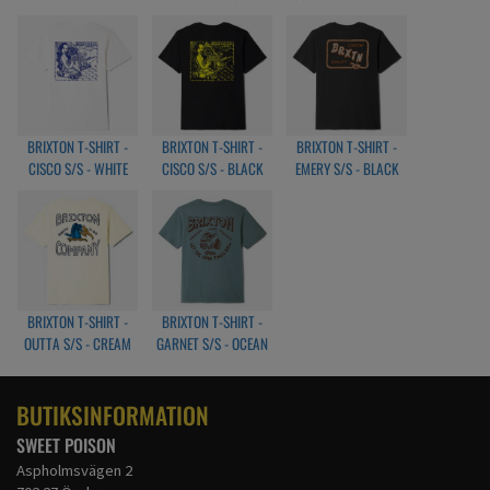
BLACK/MARS
BISON/BEIGE/MOJAVE
SLICK S/S - NAVY
RED/BRIGHT GOLD
BRIXTON T-SHIRT -
BRIXTON T-SHIRT -
BRIXTON T-SHIRT -
CISCO S/S - WHITE
CISCO S/S - BLACK
EMERY S/S - BLACK
BRIXTON T-SHIRT -
BRIXTON T-SHIRT -
OUTTA S/S - CREAM
GARNET S/S - OCEAN
BREEZ
BUTIKSINFORMATION
SWEET POISON
Aspholmsvägen 2