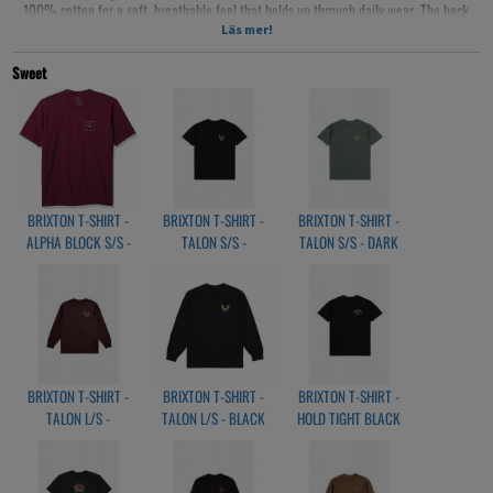
100% cotton for a soft, breathable feel that holds up through daily wear. The back
features a bold bull rider graphic with classic Brixton Company branding, bringing
Läs mer!
rodeo-inspired attitude to a timeless staple. Easy to pair with denim or workwear
layers, it’s the kind of tee that adds character without trying too hard
Sweet
BRIXTON T-SHIRT -
BRIXTON T-SHIRT -
BRIXTON T-SHIRT -
ALPHA BLOCK S/S -
TALON S/S -
TALON S/S - DARK
BURGUNDY
BLACK/GOLD
FOREST/GOLD
BRIXTON T-SHIRT -
BRIXTON T-SHIRT -
BRIXTON T-SHIRT -
TALON L/S -
TALON L/S - BLACK
HOLD TIGHT BLACK
MAHOGANY