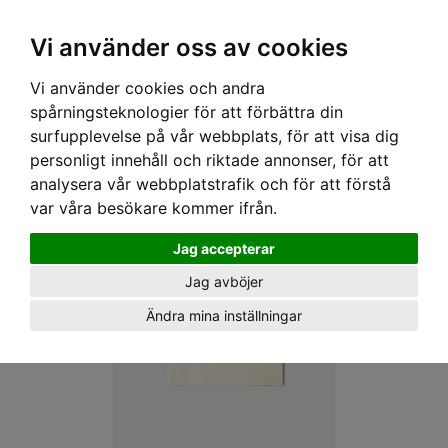
OM OSS & KONTAKT
KÖPVILLKOR
Kr
Vi använder oss av cookies
Vi använder cookies och andra
Hem
›
HERR
›
T-SHIRT
› BRIXTON T-SHIRT - BULLDOGGER S/S - CREAM
spårningsteknologier för att förbättra din
surfupplevelse på vår webbplats, för att visa dig
personligt innehåll och riktade annonser, för att
analysera vår webbplatstrafik och för att förstå
var våra besökare kommer ifrån.
Jag accepterar
Jag avböjer
Ändra mina inställningar