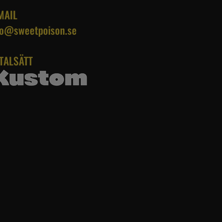
MAIL
fo@sweetpoison.se
TALSÄTT