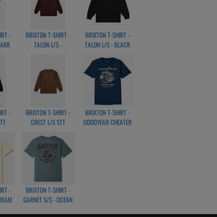
IRT -
BRIXTON T-SHIRT -
BRIXTON T-SHIRT -
DARK
TALON L/S -
TALON L/S - BLACK
LD
MAHOGANY
IRT -
BRIXTON T-SHIRT -
BRIXTON T-SHIRT -
STT
CREST L/S STT
GOODYEAR CHEATER
RS
BISON/BEIGE/MOJAVE
SLICK S/S - NAVY
GOLD
IRT -
BRIXTON T-SHIRT -
CREAM
GARNET S/S - OCEAN
BREEZ