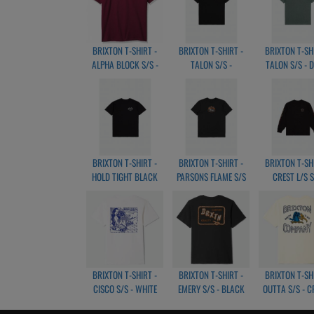
BRIXTON T-SHIRT -
BRIXTON T-SHIRT -
BRIXTON T-SH
ALPHA BLOCK S/S -
TALON S/S -
TALON S/S - 
BURGUNDY
BLACK/GOLD
FOREST/GO
BRIXTON T-SHIRT -
BRIXTON T-SHIRT -
BRIXTON T-SH
HOLD TIGHT BLACK
PARSONS FLAME S/S
CREST L/S 
TIRT
BLACK/MA
BLACK/WHITE/ORANGE
RED/BRIGHT 
BRIXTON T-SHIRT -
BRIXTON T-SHIRT -
BRIXTON T-SH
CISCO S/S - WHITE
EMERY S/S - BLACK
OUTTA S/S - 