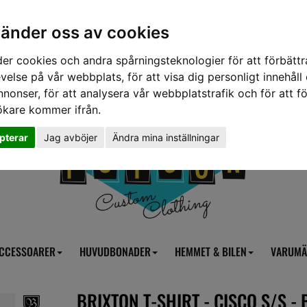
vänder oss av cookies
er cookies och andra spårningsteknologier för att förbättr
velse på vår webbplats, för att visa dig personligt innehåll
nnonser, för att analysera vår webbplatstrafik och för att fö
ökare kommer ifrån.
pterar
Jag avböjer
Ändra mina inställningar
CCESSOARER
HUVUDBONADER
HEMMET & BILEN
VARUMÄ
BRIXTON T-SHIRT - CISCO S/S -