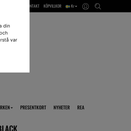
OM OSS & KONTAKT
KÖPVILLKOR
Kr
a din
 och
rstå var
RKEN
PRESENTKORT
NYHETER
REA
 BLACK