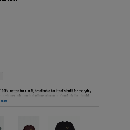
 100% cotton for a soft, breathable feel that’s built for everyday
ith vintage edge and rebellious character. Comfortable, durable,
 layers effortlessly with your favorite jacket.
 mer!