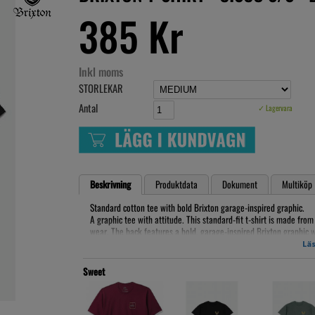
385 Kr
Inkl moms
STORLEKAR
Antal
✓ Lagervara
Beskrivning
Produktdata
Dokument
Multiköp
Standard cotton tee with bold Brixton garage-inspired graphic.
A graphic tee with attitude. This standard-fit t-shirt is made from
wear. The back features a bold, garage-inspired Brixton graphic w
and easy to style, it’s the kind of tee that stands out on its own or
Läs
Sweet