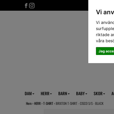
Vi an
Vi använd
surfupple
riktade a
våra bes
Jag acce
DAM
HERR
BARN
BABY
SKOR
A
Hem
›
HERR
›
T-SHIRT
› BRIXTON T-SHIRT - CISCO S/S - BLACK