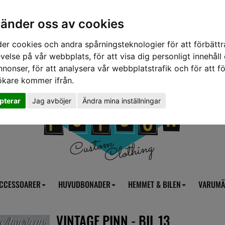
vänder oss av cookies
er cookies och andra spårningsteknologier för att förbättr
velse på vår webbplats, för att visa dig personligt innehåll
nnonser, för att analysera vår webbplatstrafik och för att fö
ökare kommer ifrån.
pterar
Jag avböjer
Ändra mina inställningar
CCESSOARER
HUVUDBONADER
HEMMET & BILEN
VARUMÄ
VINTAGE PINN - BIL 13