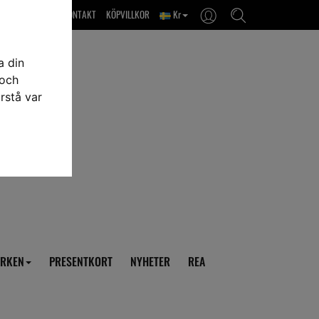
OM OSS & KONTAKT
KÖPVILLKOR
Kr
a din
 och
rstå var
RKEN
PRESENTKORT
NYHETER
REA