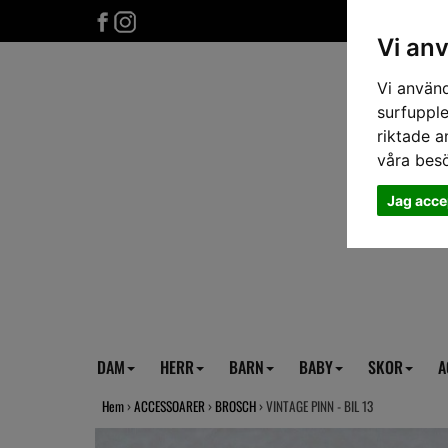
Vi an
Vi använd
surfupple
riktade a
våra bes
Jag acce
DAM
HERR
BARN
BABY
SKOR
A
Hem
›
ACCESSOARER
›
BROSCH
› VINTAGE PINN - BIL 13