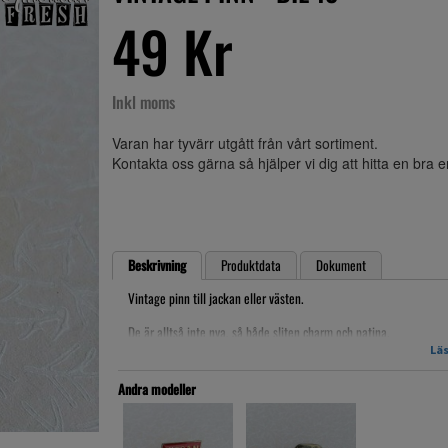
49 Kr
Inkl moms
Varan har tyvärr utgått från vårt sortiment.
Kontakta oss gärna så hjälper vi dig att hitta en bra 
Beskrivning
Produktdata
Dokument
Vintage pinn till jackan eller västen.
De är alltså inte nya, så både sliten charm och patina.
Läs
ca. 2-2,5cm bred
Andra modeller