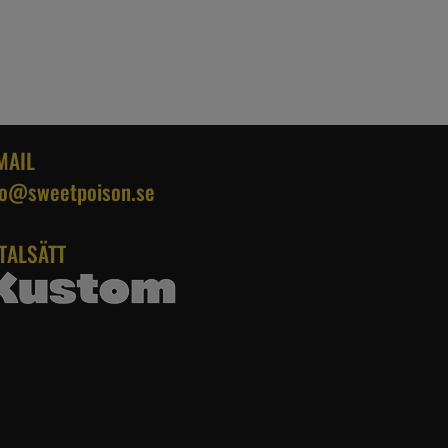
MAIL
fo@sweetpoison.se
TALSÄTT