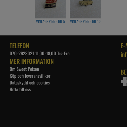
VINTAGE PINN - BIL 5
VINTAGE PINN - BIL 10
TELEFON
E-
070-2923021 11,00-18,00 Tis-Fre
in
MER INFORMATION
Om Sweet Poison
BE
Köp och leveransvillkor
Dataskydd och cookies
Hitta till oss