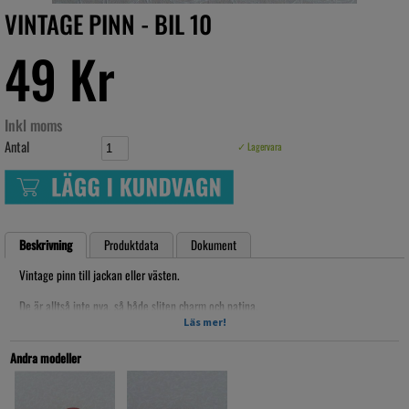
VINTAGE PINN - BIL 10
49 Kr
Inkl moms
Antal
✓ Lagervara
Beskrivning
Produktdata
Dokument
Vintage pinn till jackan eller västen.
De är alltså inte nya, så både sliten charm och patina.
Läs mer!
ca. 2-2,5cm bred
Artikelnr: pinAF18.29
Andra modeller