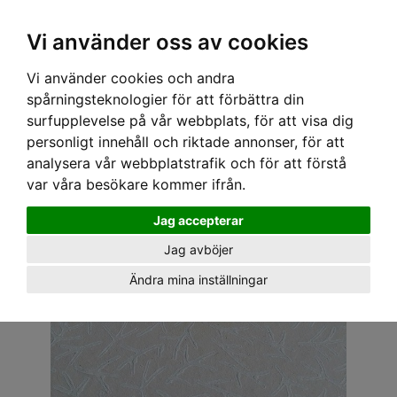
OM OSS & KONTAKT
KÖPVILLKOR
Kr
Vi använder oss av cookies
Vi använder cookies och andra
Hem
›
ACCESSOARER
›
BROSCH
› VINTAGE PINN - BIL 10
spårningsteknologier för att förbättra din
surfupplevelse på vår webbplats, för att visa dig
personligt innehåll och riktade annonser, för att
analysera vår webbplatstrafik och för att förstå
var våra besökare kommer ifrån.
Jag accepterar
Jag avböjer
Ändra mina inställningar