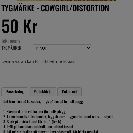
TYGMÄRKE - COWGIRL/DISTORTION
50 Kr
Inkl moms
TYGMÄRKEN
Denna varan kan för tillfället inte köpas.
Beskrivning
Produktdata
Dokument
Det finns lim på baksidan, stryk på lim på bomull plagg.
1. Plasera där du vill ha den (bomulls plagg)
2. Ta en bomulls köks handuk, lägg den över tygmärket rumt om som skydd
3. Stryk på märket med lite kraft (tryck)
4. Lyfft på handuken och kolla om märket fasnat
5. Låt märket kallna på plagget liggandes platt, för bästa resultat