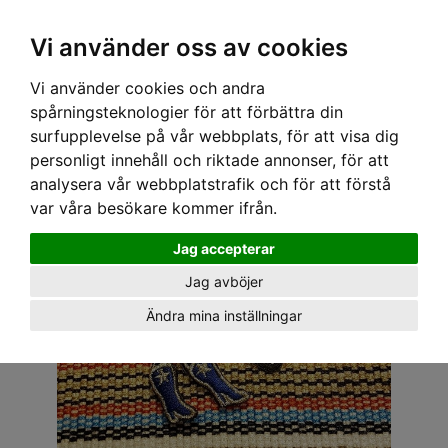
OM OSS & KONTAKT
KÖPVILLKOR
Kr
Vi använder oss av cookies
Vi använder cookies och andra
Hem
›
ACCESSOARER
›
TYGMÄRKEN
› TYGMÄRKE - COWGIRL/DISTORTION
spårningsteknologier för att förbättra din
surfupplevelse på vår webbplats, för att visa dig
personligt innehåll och riktade annonser, för att
analysera vår webbplatstrafik och för att förstå
var våra besökare kommer ifrån.
Jag accepterar
Jag avböjer
Ändra mina inställningar