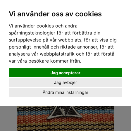
OM OSS & KONTAKT
KÖPVILLKOR
Kr
Vi använder oss av cookies
Vi använder cookies och andra
Hem
›
ACCESSOARER
›
TYGMÄRKEN
› TYGMÄRKE - EVIL MALTESER
spårningsteknologier för att förbättra din
surfupplevelse på vår webbplats, för att visa dig
personligt innehåll och riktade annonser, för att
analysera vår webbplatstrafik och för att förstå
var våra besökare kommer ifrån.
Jag accepterar
Jag avböjer
Ändra mina inställningar