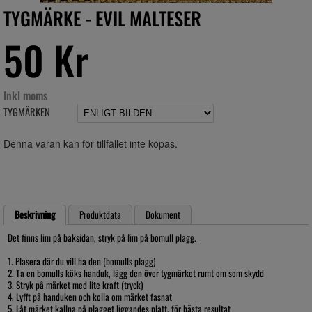
TYGMÄRKE - EVIL MALTESER
50 Kr
Inkl moms
TYGMÄRKEN
Denna varan kan för tillfället inte köpas.
Beskrivning
Produktdata
Dokument
Det finns lim på baksidan, stryk på lim på bomull plagg.
1. Plasera där du vill ha den (bomulls plagg)
2. Ta en bomulls köks handuk, lägg den över tygmärket rumt om som skydd
3. Stryk på märket med lite kraft (tryck)
4. Lyfft på handuken och kolla om märket fasnat
5. Låt märket kallna på plagget liggandes platt, för bästa resultat