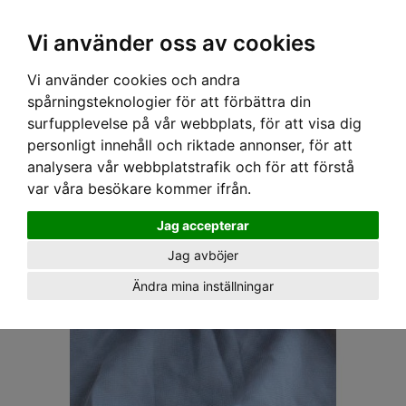
OM OSS & KONTAKT
KÖPVILLKOR
Kr
Vi använder oss av cookies
Vi använder cookies och andra
Hem
›
ACCESSOARER
›
FLUGOR & SLIPSAR
› SWEET CO. FLUGA - LJUS LILA
spårningsteknologier för att förbättra din
surfupplevelse på vår webbplats, för att visa dig
personligt innehåll och riktade annonser, för att
analysera vår webbplatstrafik och för att förstå
var våra besökare kommer ifrån.
Jag accepterar
Jag avböjer
Ändra mina inställningar