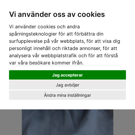
OM OSS & KONTAKT
KÖPVILLKOR
Kr
Vi använder oss av cookies
Vi använder cookies och andra
Hem
›
ACCESSOARER
›
FLUGOR & SLIPSAR
› SWEET CO. FLUGA - BLÅ
spårningsteknologier för att förbättra din
surfupplevelse på vår webbplats, för att visa dig
personligt innehåll och riktade annonser, för att
analysera vår webbplatstrafik och för att förstå
var våra besökare kommer ifrån.
Jag accepterar
Jag avböjer
Ändra mina inställningar