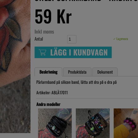
59 Kr
Inkl moms
Antal
✓ Lagervara
Beskrivning
Produktdata
Dokument
Pärlarmband på silicon band, lätta att dra på o dra på
Artikelnr: ABLÄ17011
Andra modeller