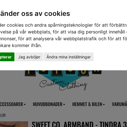
vänder oss av cookies
er cookies och andra spårningsteknologier för att förbättr
velse på vår webbplats, för att visa dig personligt innehåll
nnonser, för att analysera vår webbplatstrafik och för att fö
ökare kommer ifrån.
pterar
Jag avböjer
Ändra mina inställningar
CCESSOARER
HUVUDBONADER
HEMMET & BILEN
VARUMÄ
ÄLOR
SWEET CO. ARMBAND - TINDRA 