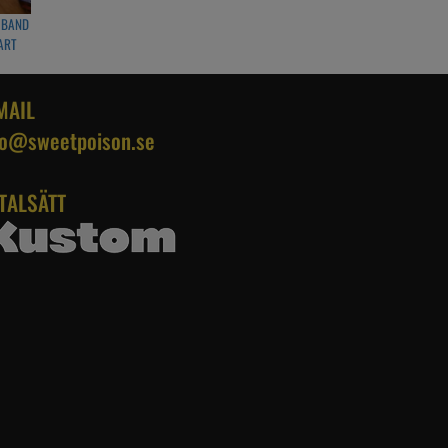
MBAND
ART
MAIL
fo@sweetpoison.se
TALSÄTT