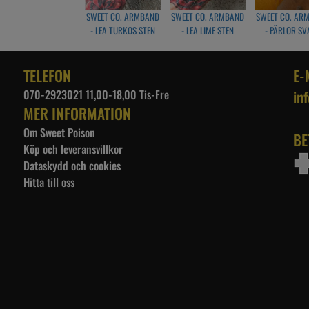
SWEET CO. ARMBAND
SWEET CO. ARMBAND
SWEET CO. AR
- LEA TURKOS STEN
- LEA LIME STEN
- PÄRLOR SV
TELEFON
E-
070-2923021 11,00-18,00 Tis-Fre
in
MER INFORMATION
Om Sweet Poison
BE
Köp och leveransvillkor
Dataskydd och cookies
Hitta till oss