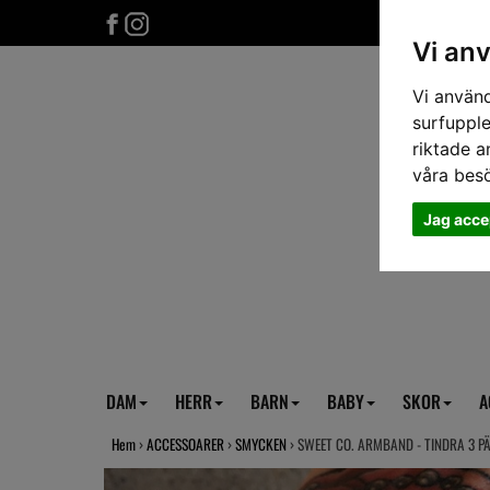
Vi an
Vi använd
surfupple
riktade a
våra bes
Jag acce
DAM
HERR
BARN
BABY
SKOR
A
Hem
›
ACCESSOARER
›
SMYCKEN
› SWEET CO. ARMBAND - TINDRA 3 P