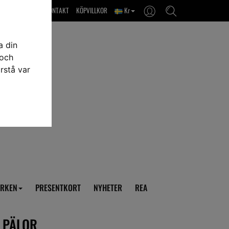
OM OSS & KONTAKT
KÖPVILLKOR
Kr
a din
 och
rstå var
RKEN
PRESENTKORT
NYHETER
REA
3 PÄLOR