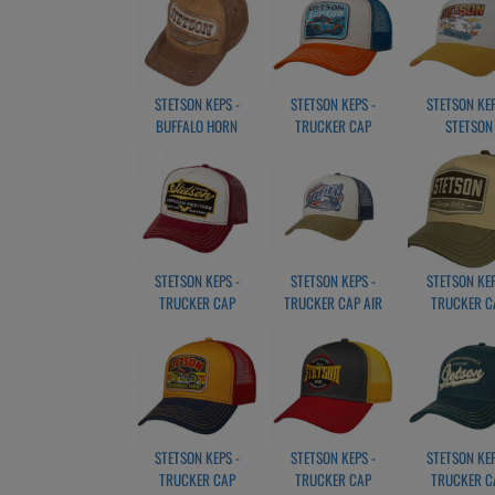
Length of visor: 7 cm
Height of crown: approx. 9 cm
Artikelnr: STKTG10
STETSON KEPS -
STETSON KEPS -
STETSON KEP
BUFFALO HORN
TRUCKER CAP
STETSON
TRUCKER BRUN
STETSON´S GARGAGE
SNOWBOA
STETSON KEPS -
STETSON KEPS -
STETSON KEP
TRUCKER CAP
TRUCKER CAP AIR
TRUCKER C
AMERICAN HERITAGE
AND SEA
GASOLINE
RÖD
STETSON KEPS -
STETSON KEPS -
STETSON KEP
TRUCKER CAP
TRUCKER CAP
TRUCKER C