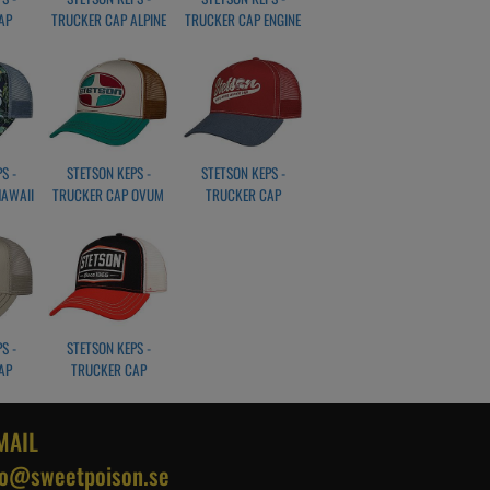
AP
TRUCKER CAP ALPINE
TRUCKER CAP ENGINE
ITAGE
SUNSET BLÅ
BLÅ
LA
S -
STETSON KEPS -
STETSON KEPS -
HAWAII
TRUCKER CAP OVUM
TRUCKER CAP
LÅ
BRUN
BASEBALL MATCH
RÖD
S -
STETSON KEPS -
AP
TRUCKER CAP
ITAGE
GASOLINE
IGE
MAIL
fo@sweetpoison.se