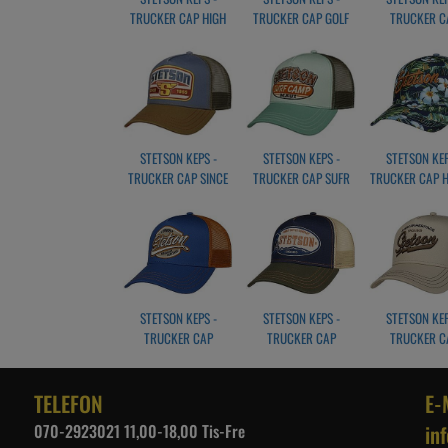
TRUCKER CAP HIGH
TRUCKER CAP GOLF
TRUCKER C
SPEED
CADDY SERVICE
AMERICAN HER
CLASSIC LIL
STETSON KEPS -
STETSON KEPS -
STETSON KEP
TRUCKER CAP SINCE
TRUCKER CAP SUFR
TRUCKER CAP 
1865 S BRUN/BLÅ
CAMP MINTGRÖN
FLOWER B
STETSON KEPS -
STETSON KEPS -
STETSON KEP
TRUCKER CAP
TRUCKER CAP
TRUCKER C
CLASSIC PATCH BLÅ
COWBOY COFFEE
AMERICAN HER
CLASSIC BE
TELEFON
E-
070-2923021 11,00-18,00 Tis-Fre
in