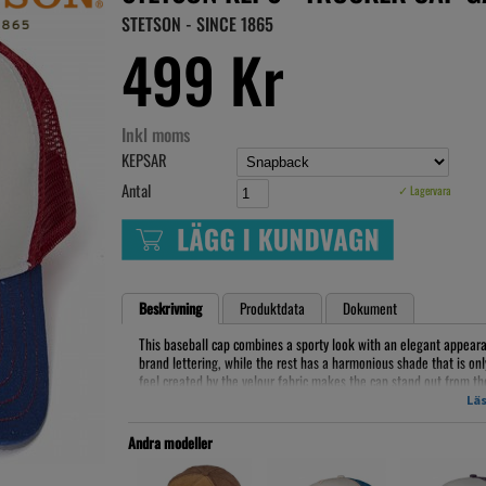
STETSON - SINCE 1865
499 Kr
Inkl moms
KEPSAR
Antal
✓ Lagervara
Beskrivning
Produktdata
Dokument
This baseball cap combines a sporty look with an elegant appeara
brand lettering, while the rest has a harmonious shade that is on
feel created by the velour fabric makes the cap stand out from the
Läs
Colour: brown
One size (approx. 56-59 cm)
Andra modeller
Adjustable size
Material: 100% polyester