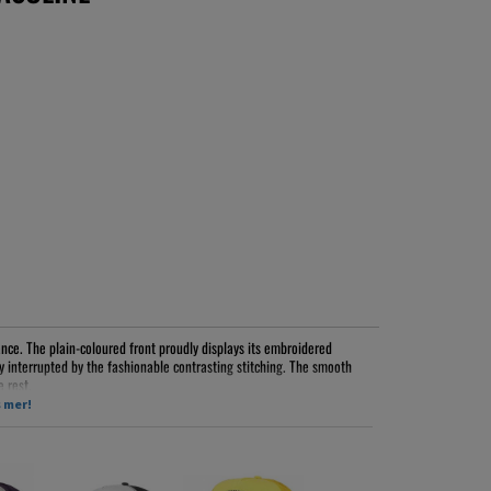
nce. The plain-coloured front proudly displays its embroidered
ly interrupted by the fashionable contrasting stitching. The smooth
 rest.
 mer!