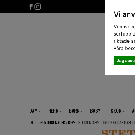
Vi an
Vi använd
surfupple
riktade a
våra bes
Jag acce
DAM
HERR
BARN
BABY
SKOR
A
Hem
›
HUVUDBONADER
›
KEPS
› STETSON KEPS - TRUCKER CAP GASOLI