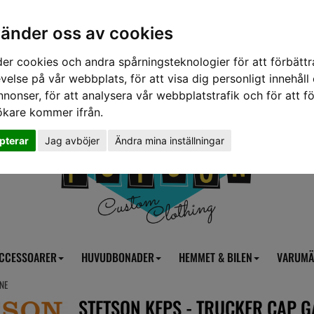
vänder oss av cookies
er cookies och andra spårningsteknologier för att förbättr
velse på vår webbplats, för att visa dig personligt innehåll
nnonser, för att analysera vår webbplatstrafik och för att fö
ökare kommer ifrån.
pterar
Jag avböjer
Ändra mina inställningar
CCESSOARER
HUVUDBONADER
HEMMET & BILEN
VARUMÄ
NE
STETSON KEPS - TRUCKER CAP G