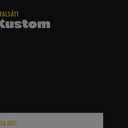
TALSÄTT
TA HIT!