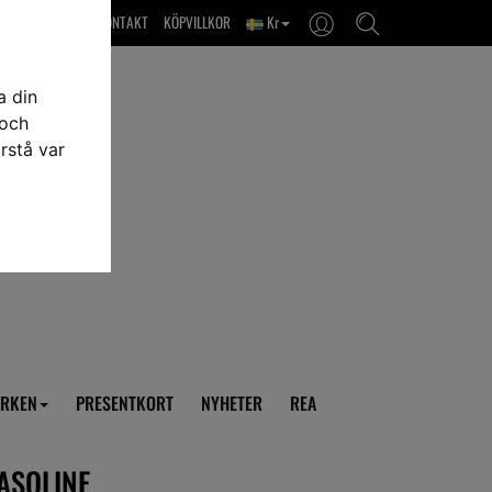
OM OSS & KONTAKT
KÖPVILLKOR
Kr
a din
 och
rstå var
RKEN
PRESENTKORT
NYHETER
REA
ASOLINE