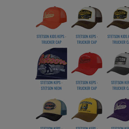
MOTORCROSS TEAM
ROCKING YUOR
AMERICAN HER
WORLD
CLASSIC GR
STETSON KIDS KEPS -
STETSON KEPS -
STETSON KIDS 
TRUCKER CAP
TRUCKER CAP
TRUCKER C
AMERICAN HERITAGE
AMERICAN HERITAGE
AMERICAN HER
CLASSIC CORAL
BROWN/WHITE
BROWN/WHI
STETSON KEPS -
STETSON KEPS -
STETSON KEP
STETSON NEON
TRUCKER CAP
TRUCKER C
WORDMARK
AMERICAN HERITAGE
GASOLINE svar
CLASSIC FIRE-RED
STETSON KEPS -
STETSON KEPS -
STETSON KEP