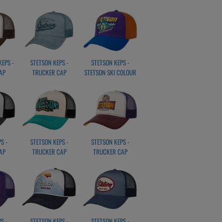
ITAGE
AMERICAN HERITAGE
AMERICAN HERITAGE
ÖN
CLASSIC GRÖN
CLASSIC CORAL
KEPS -
STETSON KEPS -
STETSON KEPS -
AP
TRUCKER CAP
STETSON SKI COLOUR
ITAGE
AMERICAN HERITAGE
BLOCK
TE
CLASSIC BLÅ
S -
STETSON KEPS -
STETSON KEPS -
AP
TRUCKER CAP
TRUCKER CAP
t/grå
SOUNDBOX
HOTDOG
S -
STETSON KEPS -
STETSON KEPS -