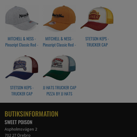
- Own Brand
- Own Brand Navy
- Own Brand
Black/Orange
Black/Red
MITCHELL & NESS -
MITCHELL & NESS -
STETSON KEPS -
Pinscript Classic Red -
Pinscript Classic Red -
TRUCKER CAP
Heather Grey/Black
Heather Orange/Black
STETSON´s DINNER
VIT/RÖD
STETSON KEPS -
JJ HATS TRUCKER CAP
TRUCKER CAP
PIZZA BY JJ HATS
LETTERING röd/blå/vit
BUTIKSINFORMATION
SWEET POISON
Aspholmsvägen 2
702 27 Örebro