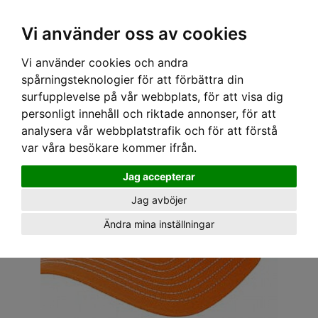
OM OSS & KONTAKT
KÖPVILLKOR
Kr
Vi använder oss av cookies
Vi använder cookies och andra
Hem
›
HUVUDBONADER
›
KEPS
› STETSON KEPS - TRUCKER CAP ENDURANCE
spårningsteknologier för att förbättra din
surfupplevelse på vår webbplats, för att visa dig
personligt innehåll och riktade annonser, för att
analysera vår webbplatstrafik och för att förstå
var våra besökare kommer ifrån.
Jag accepterar
Jag avböjer
Ändra mina inställningar