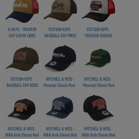
JJ HATS - TRUCKER
STETSON KEPS -
STETSON KEPS -
CAP LUCHA LIBRE
BASEBALL CAP PIKES
TRUCKER GARAGE
BARN BY JJ HATS
PEEK
AMERICAN HERITAGE
STETSON KEPS -
MITCHELL & NESS -
MITCHELL & NESS -
BASEBALL CAP BOSS
Pinscript Classic Red -
Pinscript Classic Red
OF THE PLAINS
Own Brand
Own Brand -
Black/White
Green/Orange
MITCHELL & NESS -
MITCHELL & NESS -
MITCHELL & NESS -
M&N Arch Classic Red
M&N Arch Classic Red
M&N Arch Classic Red