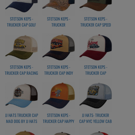
STETSON KEPS -
STETSON KEPS -
STETSON KEPS -
TRUCKER CAP GOLF
TRUCKER
TRUCKER CAP SPEED
HOLE IN ONE
CAPVINTAGE PRINT
SHOP
BLUE/BROWN
STETSON KEPS -
STETSON KEPS -
STETSON KEPS -
TRUCKER CAP RACING
TRUCKER CAP INDY
TRUCKER CAP
VINTAGE RACING
JJ HATS TRUCKER CAP
STETSON KEPS -
JJ HATS- TRUCKER
MAD DOG BY JJ HATS
TRUCKER CAP HAPPY
CAP NYC YELLOW CAB
PISTON
BY JJ HATS