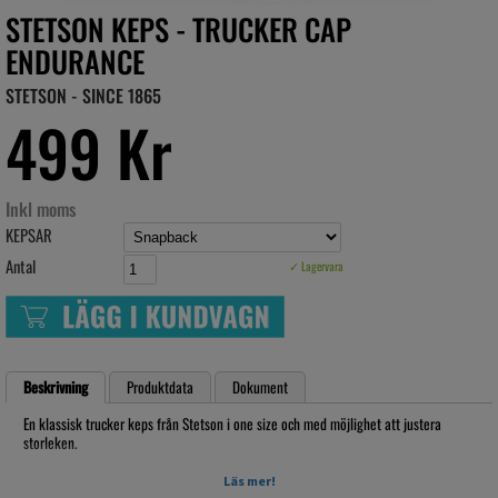
STETSON KEPS - TRUCKER CAP
ENDURANCE
STETSON - SINCE 1865
499 Kr
Inkl moms
KEPSAR
Antal
✓ Lagervara
Beskrivning
Produktdata
Dokument
En klassisk trucker keps från Stetson i one size och med möjlighet att justera
storleken.
One size (approx. 55-60 cm)
Läs mer!