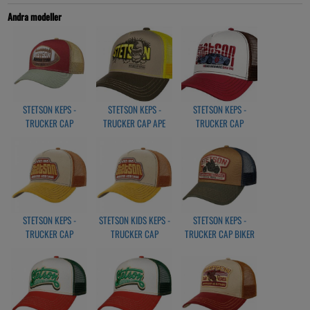
Adjustable size
Material 100% polyester
Andra modeller
Lining 100% cotton
Length of visor 7 cm
Height of crown approx. 10.5 cm
Artikelnr: 776119 COL 28
STETSON KEPS -
STETSON KEPS -
STETSON KEPS -
TRUCKER CAP
TRUCKER CAP APE
TRUCKER CAP
COLLAGE FOOTBALL
SUSTAINABLE
ENDURANCE
STETSON KEPS -
STETSON KIDS KEPS -
STETSON KEPS -
TRUCKER CAP
TRUCKER CAP
TRUCKER CAP BIKER
BRICKSTONE
BRICKSTONE
BROWN