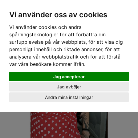
OM OSS & KONTAKT
KÖPVILLKOR
Kr
Vi använder oss av cookies
Vi använder cookies och andra
Hem
›
DAM
›
TOPPAR
› SPEEDY MIKE TOPP - LILY POLKADOT BIG RED
spårningsteknologier för att förbättra din
surfupplevelse på vår webbplats, för att visa dig
personligt innehåll och riktade annonser, för att
analysera vår webbplatstrafik och för att förstå
var våra besökare kommer ifrån.
Jag accepterar
Jag avböjer
Ändra mina inställningar