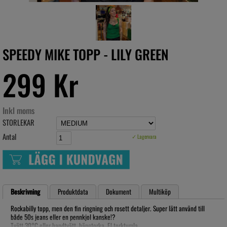
SPEEDY MIKE TOPP - LILY GREEN
299 Kr
Inkl moms
STORLEKAR
Antal
✓ Lagervara
Beskrivning
Produktdata
Dokument
Multiköp
Rockabilly topp, men den fin ringning och rosett detaljer. Super lätt använd till
både 50s jeans eller en pennkjol kanske!?
Tvätt 30°C eller handtvätt, hängtorka, EJ torktumla