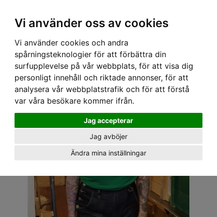
OM OSS & KONTAKT
KÖPVILLKOR
Kr
Vi använder oss av cookies
Vi använder cookies och andra
Hem
›
DAM
›
TOPPAR
› SPEEDY MIKE TOPP - LILY GREEN
spårningsteknologier för att förbättra din
surfupplevelse på vår webbplats, för att visa dig
personligt innehåll och riktade annonser, för att
analysera vår webbplatstrafik och för att förstå
var våra besökare kommer ifrån.
Jag accepterar
Jag avböjer
Ändra mina inställningar